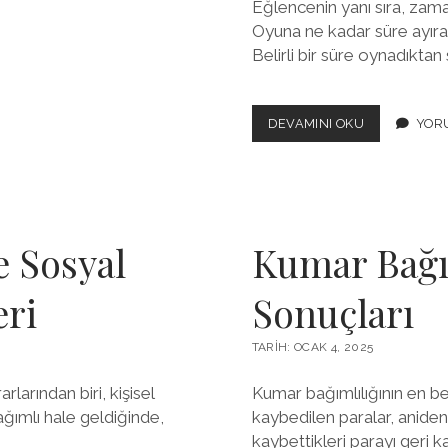
Eğlencenin yanı sıra, zama
Oyuna ne kadar süre ayırac
Belirli bir süre oynadıktan
ZARARLARI
DEVAMINI OKU
YORU
AZALTMA
YÖNTEMLERI
CASINO
OYUNLARIN
GÜVENLI
OYNAMANIN
e Sosyal
Kumar Bağım
YOLLARI
eri
Sonuçları
TARIH: OCAK 4, 2025
larından biri, kişisel
Kumar bağımlılığının en bel
bağımlı hale geldiğinde,
kaybedilen paralar, aniden
kaybettikleri parayı geri