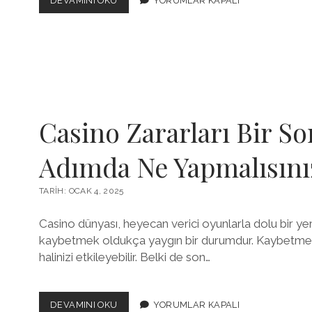
DEVAMINI OKU
YORUMLAR KAPALI
OYUNLARININ
UZUN
VADELI
ZARARLARI
Casino Zararları Bir So
Adımda Ne Yapmalısını
TARIH: OCAK 4, 2025
Casino dünyası, heyecan verici oyunlarla dolu bir yer
kaybetmek oldukça yaygın bir durumdur. Kaybetmek
halinizi etkileyebilir. Belki de son…
CASINO
DEVAMINI OKU
YORUMLAR KAPALI