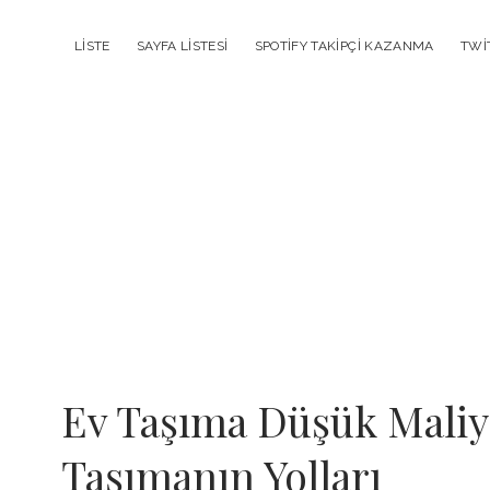
LISTE
SAYFA LISTESI
SPOTIFY TAKIPÇI KAZANMA
TWI
Metal
Ev Taşıma Düşük Maliy
Sektörü
Yazılar
Taşımanın Yolları