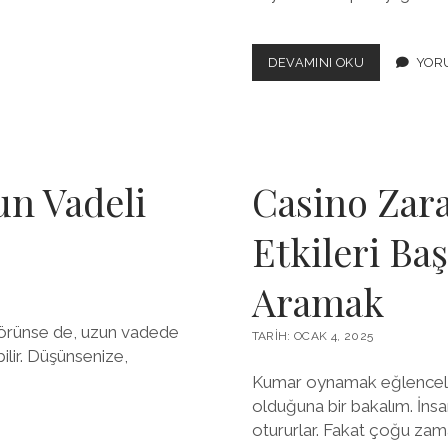
KUMAR
DEVAMINI OKU
YORU
BAĞIMLILIĞI
YIKICI
SONUÇLARI
n Vadeli
Casino Zara
Etkileri Baş
Aramak
 görünse de, uzun vadede
TARIH: OCAK 4, 2025
lir. Düşünsenize,
Kumar oynamak eğlenceli b
olduğuna bir bakalım. İns
otururlar. Fakat çoğu zam