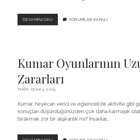
KUMARHANE
DEVAMINI OKU
YORUMLAR KAPALI
ZARARLARI
VE
SOSYAL
HAYAT
ÜZERINDEKI
ETKILERI
Kumar Oyunlarının Uzu
Zararları
TARIH: OCAK 4, 2025
Kumar, heyecan verici ve eğlenceli bir aktivite gibi
sonuçları düşündüğünüzden çok daha karmaşık olabi
bırakmak zor bir alışkanlık mı? İnsanlar…
KUMAR