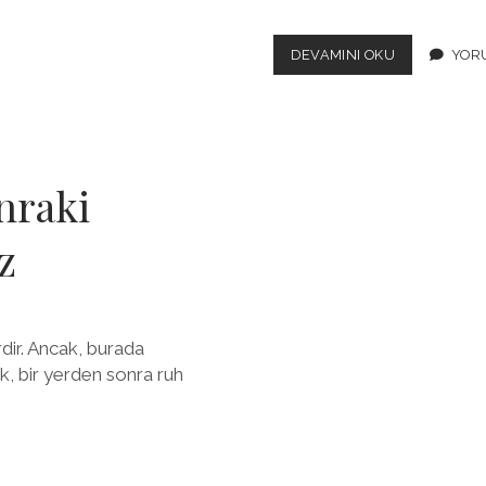
CASINO
DEVAMINI OKU
YORU
ZARARLARI
VE
İŞ
HAYATINA
ETKILERI
BAŞARIYI
nraki
KARANLIKTA
ARAMAK
z
dir. Ancak, burada
, bir yerden sonra ruh