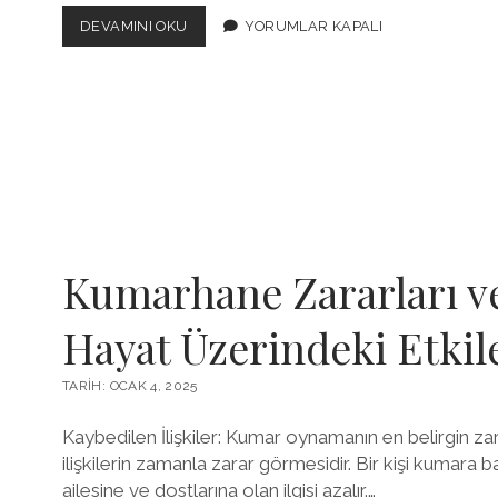
BIRI
DEVAMINI OKU
YORUMLAR KAPALI
SIZI
ENGELLERSE
MESAJ
GIDER
MI
Kumarhane Zararları v
Hayat Üzerindeki Etkil
TARIH: OCAK 4, 2025
Kaybedilen İlişkiler: Kumar oynamanın en belirgin zarar
ilişkilerin zamanla zarar görmesidir. Bir kişi kumara 
ailesine ve dostlarına olan ilgisi azalır.…