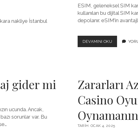
ESIM, geleneksel SIM kartla
kullanılan bu dijital SIM kar
depolanır. eSIM’in avantajl
ra nakliye İstanbul
ESIM
DEVAMINI OKU
YORU
ÜCRETI
NE
KADAR
saj gider mi
Zararları A
Casino Oyu
mızın ucunda. Ancak,
Oynamanın 
 bazı sorunlar var. Bu
rse…
TARIH: OCAK 4, 2025