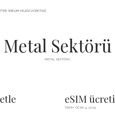
TTER YORUM HILESI ÜCRETSIZ
Metal Sektörü
METAL SEKTÖRÜ
etle
eSIM ücreti
TARIH: OCAK 4, 2025