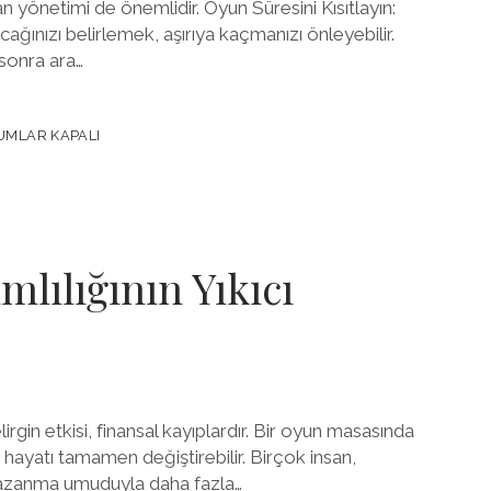
n yönetimi de önemlidir. Oyun Süresini Kısıtlayın:
ağınızı belirlemek, aşırıya kaçmanızı önleyebilir.
 sonra ara…
MLAR KAPALI
DA
lılığının Yıkıcı
irgin etkisi, finansal kayıplardır. Bir oyun masasında
 hayatı tamamen değiştirebilir. Birçok insan,
 kazanma umuduyla daha fazla…