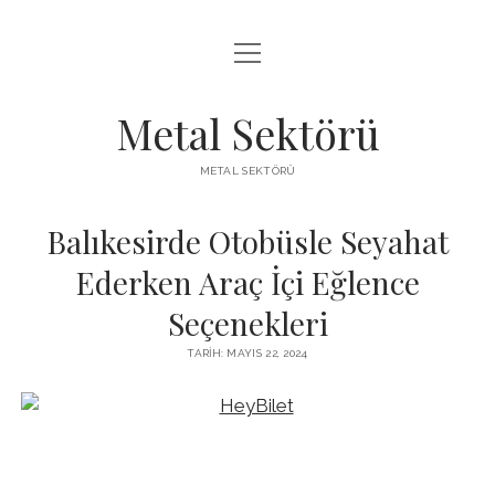
menüyü
LISTE
aç
SAYFA LISTESI
Metal Sektörü
SPOTIFY TAKIPÇI KAZANMA
METAL SEKTÖRÜ
TWITTER YORUM HILESI ÜCRETSIZ
Balıkesirde Otobüsle Seyahat
Ederken Araç İçi Eğlence
Seçenekleri
TARIH: MAYIS 22, 2024