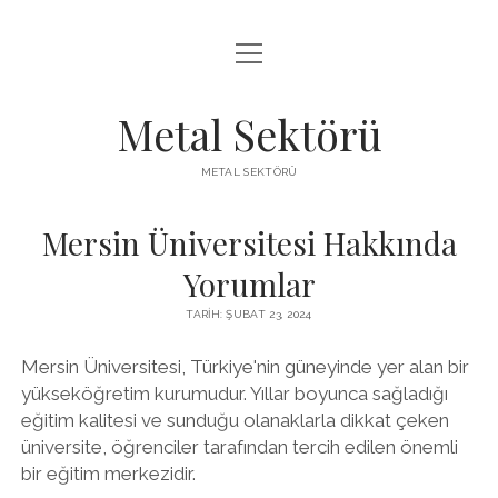
menüyü
LISTE
aç
SAYFA LISTESI
Metal Sektörü
SPOTIFY TAKIPÇI KAZANMA
METAL SEKTÖRÜ
TWITTER YORUM HILESI ÜCRETSIZ
Mersin Üniversitesi Hakkında
Yorumlar
TARIH: ŞUBAT 23, 2024
Mersin Üniversitesi, Türkiye'nin güneyinde yer alan bir
yükseköğretim kurumudur. Yıllar boyunca sağladığı
eğitim kalitesi ve sunduğu olanaklarla dikkat çeken
üniversite, öğrenciler tarafından tercih edilen önemli
bir eğitim merkezidir.