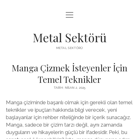
menüyü
LISTE
aç
SAYFA LISTESI
Metal Sektörü
SPOTIFY TAKIPÇI KAZANMA
METAL SEKTÖRÜ
TWITTER YORUM HILESI ÜCRETSIZ
Manga Çizmek İsteyenler İçin
Temel Teknikler
TARIH: NISAN 2, 2025
Manga çiziminde başarılı olmak için gerekli olan temel
teknikler ve ipuçları hakkında bilgi verecek, yeni
başlayanlar için rehber niteliğinde bir içerik sunacağız.
Manga, sadece bir çizim tarzı değil, aynı zamanda
duyguların ve hikayelerin güçlü bir ifadesidir. Peki, bu