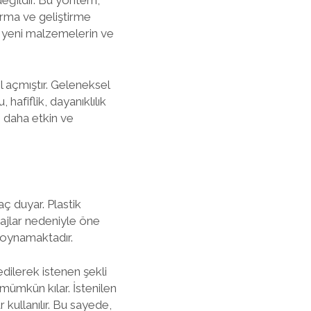
değildir. Bu yöntem,
ırma ve geliştirme
le yeni malzemelerin ve
l açmıştır. Geleneksel
 hafiflik, dayanıklılık
e daha etkin ve
aç duyar. Plastik
tajlar nedeniyle öne
 oynamaktadır.
edilerek istenen şekli
mümkün kılar. İstenilen
kullanılır. Bu sayede,