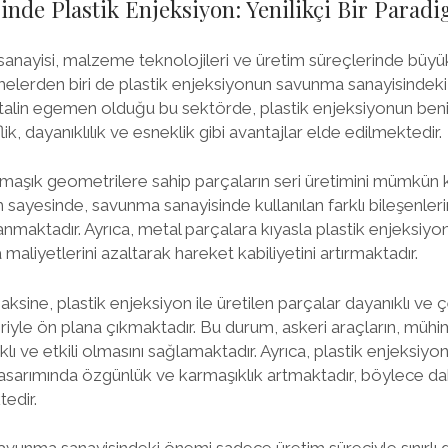
nde Plastik Enjeksiyon: Yenilikçi Bir Parad
anayisi, malzeme teknolojileri ve üretim süreçlerinde büyü
melerden biri de plastik enjeksiyonun savunma sanayisindeki ye
alin egemen olduğu bu sektörde, plastik enjeksiyonun beni
lik, dayanıklılık ve esneklik gibi avantajlar elde edilmektedir.
rmaşık geometrilere sahip parçaların seri üretimini mümkün k
sayesinde, savunma sanayisinde kullanılan farklı bileşenleri
nmaktadır. Ayrıca, metal parçalara kıyasla plastik enjeksiyon 
 maliyetlerini azaltarak hareket kabiliyetini artırmaktadır.
ksine, plastik enjeksiyon ile üretilen parçalar dayanıklı ve ç
riyle ön plana çıkmaktadır. Bu durum, askeri araçların, mühi
lı ve etkili olmasını sağlamaktadır. Ayrıca, plastik enjeksiyo
asarımında özgünlük ve karmaşıklık artmaktadır, böylece dah
edir.