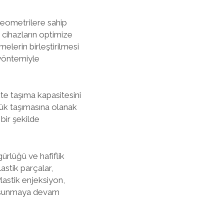
geometrilere sahip
 cihazların optimize
elerin birleştirilmesi
 yöntemiyle
kte taşıma kapasitesini
 yük taşımasına olanak
 bir şekilde
ürlüğü ve hafiflik
astik parçalar,
Plastik enjeksiyon,
r sunmaya devam