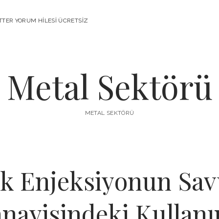
TTER YORUM HILESI ÜCRETSIZ
Metal Sektörü
METAL SEKTÖRÜ
ik Enjeksiyonun S
nayisindeki Kullan