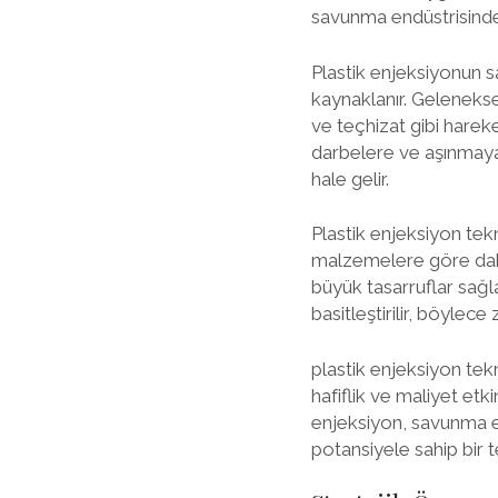
savunma endüstrisinde i
Plastik enjeksiyonun sa
kaynaklanır. Geleneksel
ve teçhizat gibi hareke
darbelere ve aşınmaya
hale gelir.
Plastik enjeksiyon tekn
malzemelere göre daha 
büyük tasarruflar sağla
basitleştirilir, böylec
plastik enjeksiyon tekn
hafiflik ve maliyet et
enjeksiyon, savunma en
potansiyele sahip bir t