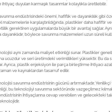
htiyaç duyulan karmaşık tasarımlar kolaylıkla üretilebilir.
vunma endüstrisindeki önemi, hafiflik ve dayanıklılık gibi öz
 malzemelerle karşılaştırıldığında, plastikler daha hafiftir ve
tlilik gerektiren uygulamalarda büyük bir avantaj sağlar. Ayrı
 dayanıklıdır, böylece savunma malzemeleri uzun süreli kul
olojisi aynı zamanda maliyet etkinliği sunar. Plastikler genell
ucuzdur ve seri üretimdeki verimlilikleri yüksektir. Bu da
r. Ayrıca, plastik enjeksiyon ile parça birleştirme ihtiyacı aza
e zaman ve kaynaklardan tasarruf edilir.
olojisi savunma endüstrisinin gücünü artırmaktadır. Yenilikçi t
kinliği, bu teknolojiyi savunma sektöründe vazgeçilmez kılmakt
düstrisinin ihtiyaçlarına cevap verebilen ve gelecekteki tal
eknolojidir.