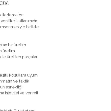
igma
k ilerlemeler
nilikçi kullanımıdır.
msenmesiyle birlikte
ılan bir üretim
n üretimi
ile üretilen parçalar
eşitli koşullara uyum
mmatın ve taktik
nun esnekliği
a işlevsel ve verimli