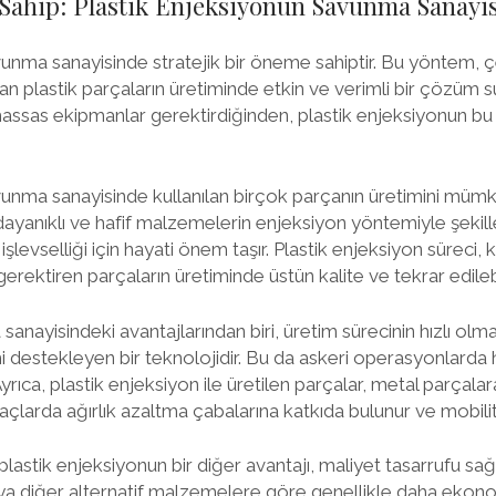
Sahip: Plastik Enjeksiyonun Savunma Sanayi
vunma sanayisinde stratejik bir öneme sahiptir. Bu yöntem, çe
an plastik parçaların üretiminde etkin ve verimli bir çözüm
hassas ekipmanlar gerektirdiğinden, plastik enjeksiyonun bu
vunma sanayisinde kullanılan birçok parçanın üretimini mümkü
 dayanıklı ve hafif malzemelerin enjeksiyon yöntemiyle şekill
 işlevselliği için hayati önem taşır. Plastik enjeksiyon süreci
rektiren parçaların üretiminde üstün kalite ve tekrar edilebil
ayisindeki avantajlarından biri, üretim sürecinin hızlı olması
i destekleyen bir teknolojidir. Bu da askeri operasyonlarda h
Ayrıca, plastik enjeksiyon ile üretilen parçalar, metal parçala
raçlarda ağırlık azaltma çabalarına katkıda bulunur ve mobilitey
astik enjeksiyonun bir diğer avantajı, maliyet tasarrufu sağl
 diğer alternatif malzemelere göre genellikle daha ekonomik