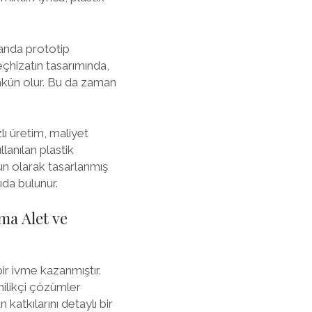
manda prototip
eçhizatın tasarımında,
ümkün olur. Bu da zaman
lı üretim, maliyet
llanılan plastik
un olarak tasarlanmış
ıda bulunur.
ma Alet ve
ir ivme kazanmıştır.
nilikçi çözümler
katkılarını detaylı bir