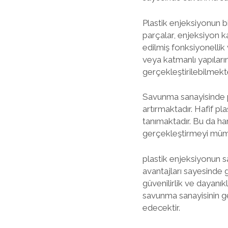
Plastik enjeksiyonun b
parçalar, enjeksiyon ka
edilmiş fonksiyonellik
veya katmanlı yapıları
gerçekleştirilebilmekte
Savunma sanayisinde pla
artırmaktadır. Hafif pl
tanımaktadır. Bu da har
gerçekleştirmeyi mümk
plastik enjeksiyonun sa
avantajları sayesinde 
güvenilirlik ve dayanık
savunma sanayisinin g
edecektir.