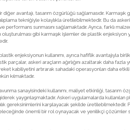
ir diğer avantajı, tasarım özgürlüğü sağlamasıdır. Karmaşık 
lıplama tekniğiyle kolaylıkla üretilebilmektedir. Bu da askeri
 ve performans sunmasını sağlamaktadır. Ayrıca, farklı malzem
n oluşturulması gibi karmaşık işlemler de plastik enjeksiyon
dir.
stik enjeksiyonun kullanımı, ayrıca hafiflik avantajıyla birli
astik parçalar, askeri araçların ağırlığını azaltarak daha fazla
eket kabiliyetini artırarak sahadaki operasyonları daha etkili
ün kılmaktadır.
vunma sanayisindeki kullanımı, maliyet etkinliği, tasarım özg
giderek yaygınlaşmaktadır. Askeri uygulamalarda kullanılan pl
lılık gereksinimlerini karşılayacak şekilde üretilebilmektedir. 
eleceğinde önemli bir rol oynayacak ve yenilikçi çözümle