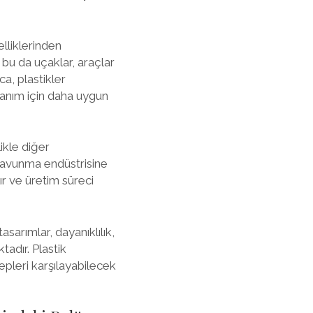
elliklerinden
 bu da uçaklar, araçlar
ca, plastikler
lanım için daha uygun
ikle diğer
 savunma endüstrisine
lır ve üretim süreci
asarımlar, dayanıklılık,
adır. Plastik
epleri karşılayabilecek