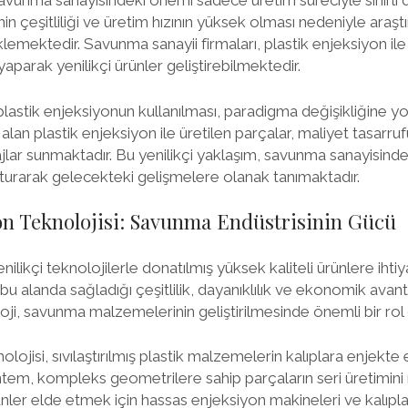
avunma sanayisindeki önemi sadece üretim süreciyle sınırlı 
 çeşitliliği ve üretim hızının yüksek olması nedeniyle araşt
klemektedir. Savunma sanayii firmaları, plastik enjeksiyon i
 yaparak yenilikçi ürünler geliştirebilmektedir.
astik enjeksiyonun kullanılması, paradigma değişikliğine yo
alan plastik enjeksiyon ile üretilen parçalar, maliyet tasarrufu,
ajlar sunmaktadır. Bu yenilikçi yaklaşım, savunma sanayisind
şturarak gelecekteki gelişmelere olanak tanımaktadır.
on Teknolojisi: Savunma Endüstrisinin Gücü
ilikçi teknolojilerle donatılmış yüksek kaliteli ürünlere ihtiy
bu alanda sağladığı çeşitlilik, dayanıklılık ve ekonomik avan
oji, savunma malzemelerinin geliştirilmesinde önemli bir rol
olojisi, sıvılaştırılmış plastik malzemelerin kalıplara enjekte 
ntem, kompleks geometrilere sahip parçaların seri üretimini 
nler elde etmek için hassas enjeksiyon makineleri ve kalıplar 