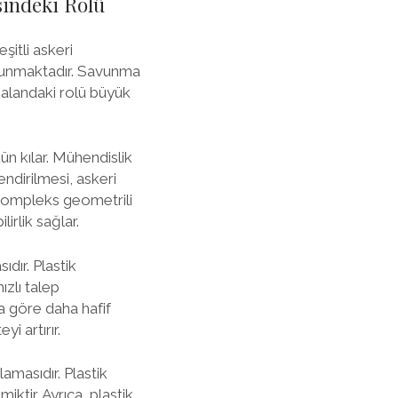
sindeki Rolü
şitli askeri
 sunmaktadır. Savunma
 alandaki rolü büyük
n kılar. Mühendislik
endirilmesi, askeri
, kompleks geometrili
irlik sağlar.
dır. Plastik
ızlı talep
ra göre daha hafif
i artırır.
amasıdır. Plastik
tir. Ayrıca, plastik