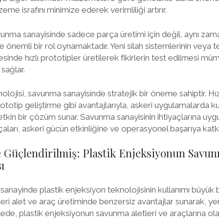
eme israfını minimize ederek verimliliği artırır.
vunma sanayisinde sadece parça üretimi için değil, aynı za
 önemli bir rol oynamaktadır. Yeni silah sistemlerinin veya t
esinde hızlı prototipler üretilerek fikirlerin test edilmesi m
sağlar.
olojisi, savunma sanayisinde stratejik bir öneme sahiptir. Hız
prototip geliştirme gibi avantajlarıyla, askeri uygulamalarda ku
etkin bir çözüm sunar. Savunma sanayisinin ihtiyaçlarına uyg
çaları, askeri gücün etkinliğine ve operasyonel başarıya katk
ile Güçlendirilmiş: Plastik Enjeksiyonun Savun
ı
sanayinde plastik enjeksiyon teknolojisinin kullanımı büyük b
keri alet ve araç üretiminde benzersiz avantajlar sunarak, ye
de, plastik enjeksiyonun savunma aletleri ve araçlarına olan 