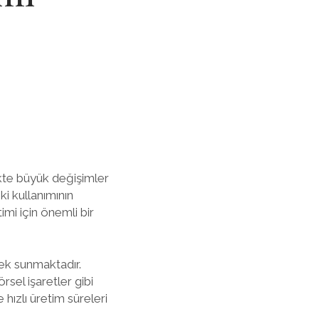
ikte büyük değişimler
i kullanımının
imi için önemli bir
enek sunmaktadır.
rsel işaretler gibi
 hızlı üretim süreleri