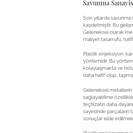
Savunma Sanayisi
Son yıllarda savunma s
kaydetmiştir. Bu geliş
Geleneksel olarak met
maliyet tasarrufu, hafif
Plastik enjeksiyon, ka
yöntemidir. Bu yöntem 
kolaylaşmakta ve hızla
daha hafif olup, taşıma
Geleneksel metallerin a
sağlayabilme özellikle
teçhizatın daha dayanık
sayesinde parçaların t
sonuçlar elde edilmekt