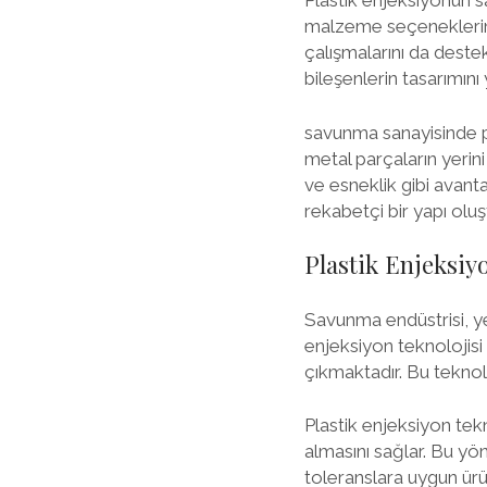
Plastik enjeksiyonun s
malzeme seçeneklerinin
çalışmalarını da deste
bileşenlerin tasarımını
savunma sanayisinde pl
metal parçaların yerini 
ve esneklik gibi avant
rekabetçi bir yapı olu
Plastik Enjeksiy
Savunma endüstrisi, yen
enjeksiyon teknolojisi 
çıkmaktadır. Bu teknol
Plastik enjeksiyon tekn
almasını sağlar. Bu yö
toleranslara uygun ürü