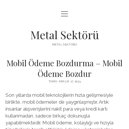
menüyü
LISTE
aç
SAYFA LISTESI
Metal Sektörü
SPOTIFY TAKIPÇI KAZANMA
METAL SEKTÖRÜ
TWITTER YORUM HILESI ÜCRETSIZ
Mobil Ödeme Bozdurma – Mobil
Ödeme Bozdur
TARIH: ARALIK 17, 2023
Son yıllarda mobil teknolojilerin hızla gelişmesiyle
birlikte, mobil ödemeler de yaygınlaşmıştır. Artık
insanlar alışverişlerini nakit para veya kredi kartı
kullanmadan, sadece birkaç dokunuşla
yapabilmektedir. Mobil ödeme, kolaylığı ve hızıyla