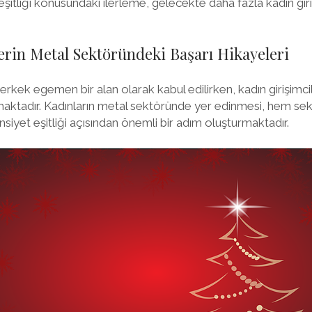
eşitliği konusundaki ilerleme, gelecekte daha fazla kadın gir
erin Metal Sektöründeki Başarı Hikayeleri
 erkek egemen bir alan olarak kabul edilirken, kadın girişimci
maktadır. Kadınların metal sektöründe yer edinmesi, hem sek
iyet eşitliği açısından önemli bir adım oluşturmaktadır.