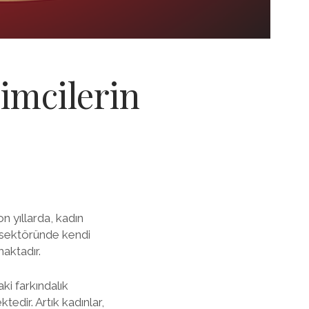
imcilerin
n yıllarda, kadın
al sektöründe kendi
maktadır.
ki farkındalık
tedir. Artık kadınlar,