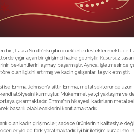
en biri, Laura Smith’inki gibi örneklerle desteklenmektedir. 
törde çığır açan bir girişimci haline gelmiştir. Kusursuz tasarı
inin beklentilerini aşmayı başarmıştır. Ayrıca, işletmesinde çal
öre olan ilgisini artırmış ve kadın çalışanları teşvik etmiştir.
esi ise Emma Johnson’a aittir. Emma, metal sektöründe uzun 
endi atölyesini kurmuştur. Mükemmeliyetçi yaklaşımı ve d
 ortaya çıkarmaktadır. Emma’nın hikayesi, kadınların metal s
rek başarılı olabileceklerini kanıtlamaktadır.
lı olan kadın girişimciler, sadece ürünlerinin kalitesiyle de
becerileriyle de fark yaratmaktadır. İyi bir iletişim kurabilme, m