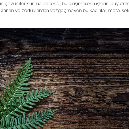
 çözümler sunma becerisi, bu girişimcilerin işlerini büyütme
klanan ve zorluklardan vazgeçmeyen bu kadınlar, metal sek