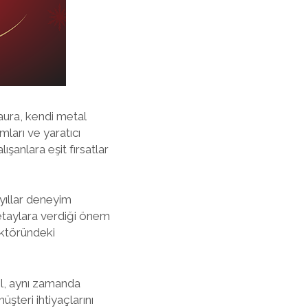
Laura, kendi metal
mları ve yaratıcı
ışanlara eşit fırsatlar
yıllar deneyim
etaylara verdiği önem
ektöründeki
ğil, aynı zamanda
üşteri ihtiyaçlarını