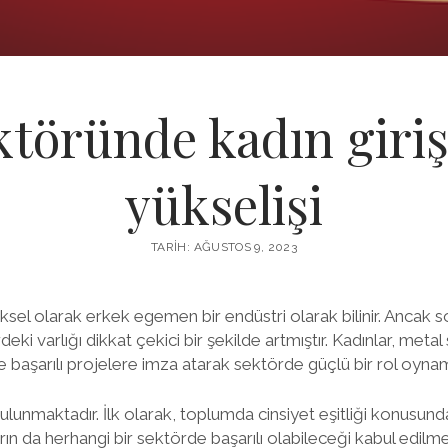
ktöründe kadın giriş
yükselişi
TARIH: AĞUSTOS 9, 2023
sel olarak erkek egemen bir endüstri olarak bilinir. Ancak so
rdeki varlığı dikkat çekici bir şekilde artmıştır. Kadınlar, met
ve başarılı projelere imza atarak sektörde güçlü bir rol oyna
lunmaktadır. İlk olarak, toplumda cinsiyet eşitliği konusunda
ın da herhangi bir sektörde başarılı olabileceği kabul edilmek