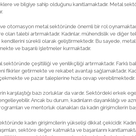
klere ve bilgiye sahip olduğunu kanıtlamaktadır. Metal sekt
r.
oji ve otomasyon metal sektöründe önemli bir rol oynamaktad
ilere olan talebi artırmaktadır. Kadınlar, mühendislik ve diğer t
ndilerini sürekli olarak geliştirmektedir. Bu sayede, metal
ekte ve başarılı işletmeler kurmaktadır.
l sektöründe çeşitliliği ve yenilikçiliği artırmaktadır. Farklı bak
ni fikirler getirmekte ve rekabet avantajı sağlamaktadır. Kad
 çekmekte ve pazar taleplerine hızla cevap verebilmektedir.
rin karşılaştığı bazı zorluklar da vardır. Sektördeki erkek eg
 engelleyebilir. Ancak bu durum, kadınların dayanıklılığı ve az
ogramları ve mentorluk olanakları da kadın girişimcilerin başa
töründe kadın girişimcilerin yükselişi dikkat çekicidir. Kadın
klaşımları, sektöre değer katmakta ve başarılarını kanıtlamakt