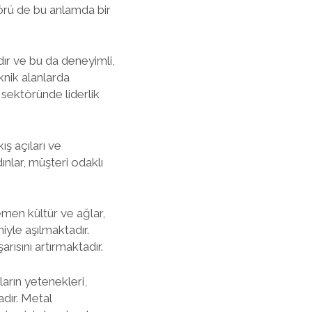
örü de bu anlamda bir
ır ve bu da deneyimli,
eknik alanlarda
 sektöründe liderlik
ış açıları ve
ınlar, müşteri odaklı
emen kültür ve ağlar,
miyle aşılmaktadır.
rısını artırmaktadır.
ların yetenekleri,
adır. Metal