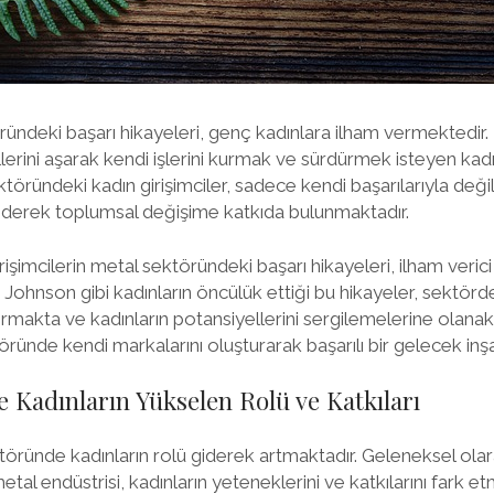
ründeki başarı hikayeleri, genç kadınlara ilham vermektedir. 
llerini aşarak kendi işlerini kurmak ve sürdürmek isteyen kad
töründeki kadın girişimciler, sadece kendi başarılarıyla değ
ederek toplumsal değişime katkıda bulunmaktadır.
işimcilerin metal sektöründeki başarı hikayeleri, ilham verici 
hnson gibi kadınların öncülük ettiği bu hikayeler, sektördek
tırmakta ve kadınların potansiyellerini sergilemelerine olana
töründe kendi markalarını oluşturarak başarılı bir gelecek inş
 Kadınların Yükselen Rolü ve Katkıları
töründe kadınların rolü giderek artmaktadır. Geleneksel ol
etal endüstrisi, kadınların yeteneklerini ve katkılarını fark e