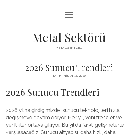
menüyü
LISTE
aç
SAYFA LISTESI
Metal Sektörü
SPOTIFY TAKIPÇI KAZANMA
METAL SEKTÖRÜ
TWITTER YORUM HILESI ÜCRETSIZ
2026 Sunucu Trendleri
TARIH: NISAN 14, 2026
2026 Sunucu Trendleri
2026 yılına girdiğimizde, sunucu teknolojileri hızla
değişmeye devam ediyor. Her yıl, yeni trendler ve
yenilikler ortaya çıkıyor. Bu yıl da farklı gelişmelerle
karşılaşacağız. Sunucu altyapısı, daha hızlı, daha