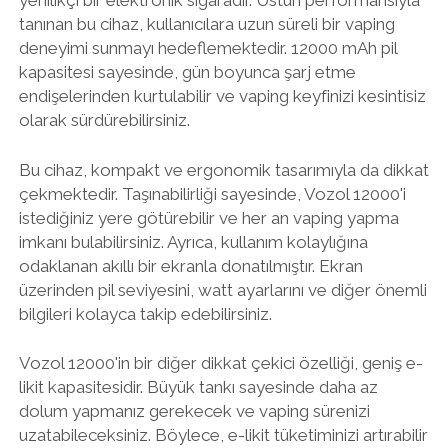
yenilikçi bir elektronik sigaradır. Üstün performansıyla
tanınan bu cihaz, kullanıcılara uzun süreli bir vaping
deneyimi sunmayı hedeflemektedir. 12000 mAh pil
kapasitesi sayesinde, gün boyunca şarj etme
endişelerinden kurtulabilir ve vaping keyfinizi kesintisiz
olarak sürdürebilirsiniz.
Bu cihaz, kompakt ve ergonomik tasarımıyla da dikkat
çekmektedir. Taşınabilirliği sayesinde, Vozol 12000'i
istediğiniz yere götürebilir ve her an vaping yapma
imkanı bulabilirsiniz. Ayrıca, kullanım kolaylığına
odaklanan akıllı bir ekranla donatılmıştır. Ekran
üzerinden pil seviyesini, watt ayarlarını ve diğer önemli
bilgileri kolayca takip edebilirsiniz.
Vozol 12000'in bir diğer dikkat çekici özelliği, geniş e-
likit kapasitesidir. Büyük tankı sayesinde daha az
dolum yapmanız gerekecek ve vaping sürenizi
uzatabileceksiniz. Böylece, e-likit tüketiminizi artırabilir