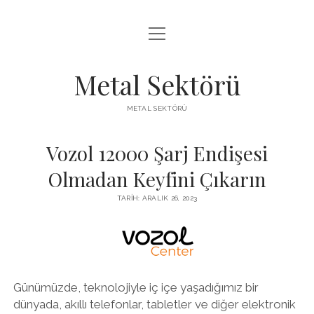
menüyü
LISTE
aç
SAYFA LISTESI
Metal Sektörü
SPOTIFY TAKIPÇI KAZANMA
METAL SEKTÖRÜ
TWITTER YORUM HILESI ÜCRETSIZ
Vozol 12000 Şarj Endişesi
Olmadan Keyfini Çıkarın
TARIH: ARALIK 26, 2023
Günümüzde, teknolojiyle iç içe yaşadığımız bir
dünyada, akıllı telefonlar, tabletler ve diğer elektronik