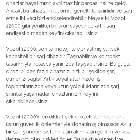
cihazlar hayatımızın ayrılmaz bir parçası haline geldi.
Ancak, bu cihazların pil ömrü genellikle sınırlıdır ve şarj
etme ihtiyacı bizi endişelendirebilir. Neyse ki, Vozol
12000 gibi yenilikçi bir ürün sayesinde artık şarj
endişesi olmadan keyfini çıkarabilirsiniz.
Vozol 12000, son teknoloji ile donatılmış yüksek
kapasiteli bir şarj cihazıdır. Taşınabilir ve kompakt
tasarımıyla kolayca yanınızda taşıyabilirsiniz. Bu güçlü
cihaz, birden fazla cihazınızı hızlı bir şekilde şarj
etmenizi sağlar. Artık seyahatlerinizde, iş
toplantılarınızda veya uzun yolculuklarınızda şarj
sıkıntısı yaşamadan cihazlarınızın keyfini
çıkarabileceksiniz.
Vozol 12000'in en dikkat çekici özelliklerinden biri,
üstün güvenlik önlemleriyle donatılmış olmasıdır. Akıllı
bir şarj yönetim sistemi, aşırı akım, aşırı gerilim ve kısa
devre gibi olası riskleri önler. Bu da size güvenli ve