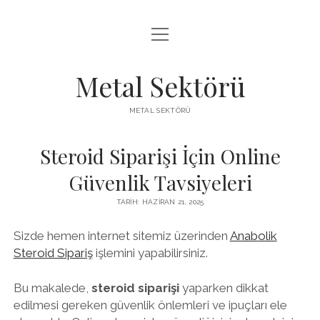
menüyü
LISTE
aç
SAYFA LISTESI
Metal Sektörü
SPOTIFY TAKIPÇI KAZANMA
METAL SEKTÖRÜ
TWITTER YORUM HILESI ÜCRETSIZ
Steroid Siparişi İçin Online
Güvenlik Tavsiyeleri
TARIH: HAZIRAN 21, 2025
Sizde hemen internet sitemiz üzerinden
Anabolik
Steroid Sipariş
işlemini yapabilirsiniz.
Bu makalede,
steroid siparişi
yaparken dikkat
edilmesi gereken güvenlik önlemleri ve ipuçları ele