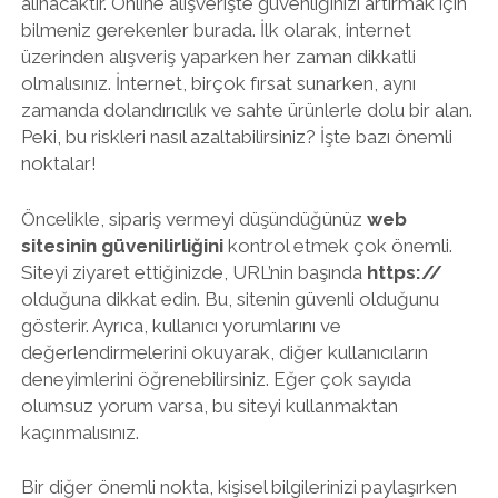
alınacaktır. Online alışverişte güvenliğinizi artırmak için
bilmeniz gerekenler burada. İlk olarak, internet
üzerinden alışveriş yaparken her zaman dikkatli
olmalısınız. İnternet, birçok fırsat sunarken, aynı
zamanda dolandırıcılık ve sahte ürünlerle dolu bir alan.
Peki, bu riskleri nasıl azaltabilirsiniz? İşte bazı önemli
noktalar!
Öncelikle, sipariş vermeyi düşündüğünüz
web
sitesinin güvenilirliğini
kontrol etmek çok önemli.
Siteyi ziyaret ettiğinizde, URL’nin başında
https://
olduğuna dikkat edin. Bu, sitenin güvenli olduğunu
gösterir. Ayrıca, kullanıcı yorumlarını ve
değerlendirmelerini okuyarak, diğer kullanıcıların
deneyimlerini öğrenebilirsiniz. Eğer çok sayıda
olumsuz yorum varsa, bu siteyi kullanmaktan
kaçınmalısınız.
Bir diğer önemli nokta, kişisel bilgilerinizi paylaşırken