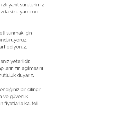
ızlı yanıt sürelerimiz
uzda size yardımcı
eti sunmak için
lunduruyoruz.
arf ediyoruz.
ız yeterlidir.
ılarınızın açılmasını
utluluk duyarız.
diğiniz bir çilingir
ma ve güvenlik
fiyatlarla kaliteli