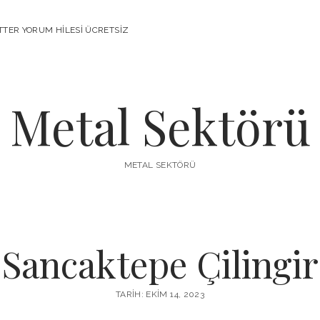
TTER YORUM HILESI ÜCRETSIZ
Metal Sektörü
METAL SEKTÖRÜ
Sancaktepe Çilingir
TARIH: EKIM 14, 2023