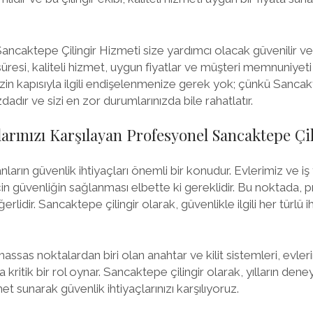
ancaktepe Çilingir Hizmeti size yardımcı olacak güvenilir ve
 süresi, kaliteli hizmet, uygun fiyatlar ve müşteri memnuniyeti
nizin kapısıyla ilgili endişelenmenize gerek yok; çünkü Sancak
dadır ve sizi en zor durumlarınızda bile rahatlatır.
larınızı Karşılayan Profesyonel Sancaktepe Çi
arın güvenlik ihtiyaçları önemli bir konudur. Evlerimiz ve iş
n güvenliğin sağlanması elbette ki gereklidir. Bu noktada, pr
rlidir. Sancaktepe çilingir olarak, güvenlikle ilgili her türlü
assas noktalardan biri olan anahtar ve kilit sistemleri, evlerin
kritik bir rol oynar. Sancaktepe çilingir olarak, yılların de
met sunarak güvenlik ihtiyaçlarınızı karşılıyoruz.