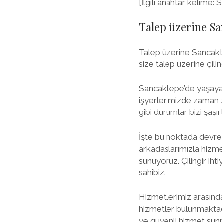
[İlgili anahtar kelime: 
Talep üzerine Sa
Talep üzerine Sancakte
size talep üzerine çili
Sancaktepe’de yaşayanl
işyerlerimizde zaman za
gibi durumlar bizi şaş
İşte bu noktada devre
arkadaşlarımızla hizmet
sunuyoruz. Çilingir iht
sahibiz.
Hizmetlerimiz arasında 
hizmetler bulunmaktadı
ve güvenli hizmet sunm