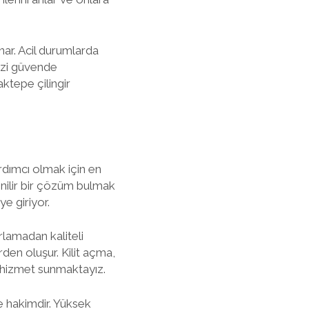
nar. Acil durumlarda
nizi güvende
ktepe çilingir
rdımcı olmak için en
venilir bir çözüm bulmak
ye giriyor.
rlamadan kaliteli
en oluşur. Kilit açma,
e hizmet sunmaktayız.
ne hakimdir. Yüksek