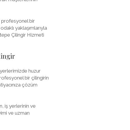
 profesyonel bir
 odaklı yaklaşımlarıyla
tepe Çilingir Hizmeti
lingir
 yerlerimizde huzur
ofesyonel bir çilingirin
 ihtiyacınıza çözüm
, iş yerlerinin ve
neyimi ve uzman