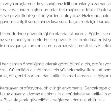
 veya araçlarımızda yaşadığımız kilit sorunlarıyla zaman zam
lma veya unutma gibi durumlar bizi mağdur edebilir. Profesyo
zlı ve güvenilir bir şekilde yardımcı oluyoruz. Hızlı müdahale 
güvenlikle ilgili sorunlarınızı kısa sürede çözmek için burada
 hizmetlerinde güvenilirliği ön planda tutuyoruz. Eğitimli ve 
ız ve güncel yöntemlerimizle güvenlik sistemlerinizi en iyi 
için en uygun çözümleri sunmak amacıyla sürekli olarak sektör
 her zaman önceliğimiz olarak gördüğümüz için, profesyone
oruz. Güvenliğinizi sağlamak için yüksek maliyetlere katlan
arak, bütçenizi zorlamadan kaliteli hizmet almanızı sağlıyoru
ı karşılayan profesyonel bir çilingir arıyorsanız, Sancaktepe çi
uluk duyarız. Uzman ekibimiz, hızlı müdahale ve kaliteli hizm
a. Bize ulaşarak güvenliğinizi sağlama adımını atabilirsiniz.