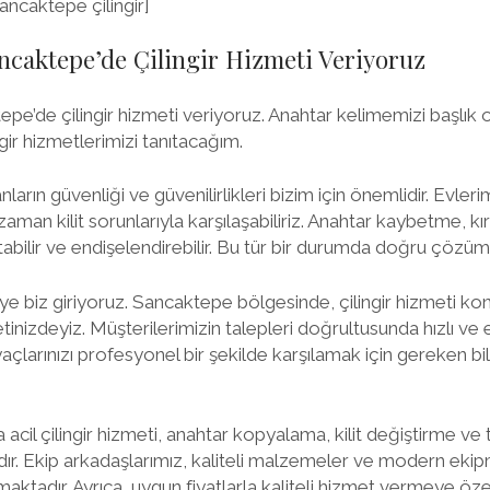
Sancaktepe çilingir]
ncaktepe’de Çilingir Hizmeti Veriyoruz
pe’de çilingir hizmeti veriyoruz. Anahtar kelimemizi başlık
ngir hizmetlerimizi tanıtacağım.
arın güvenliği ve güvenilirlikleri bizim için önemlidir. Evler
man kilit sorunlarıyla karşılaşabiliriz. Anahtar kaybetme, kırı
ırtabilir ve endişelendirebilir. Bu tür bir durumda doğru çözü
ye biz giriyoruz. Sancaktepe bölgesinde, çilingir hizmeti 
inizdeyiz. Müşterilerimizin talepleri doğrultusunda hızlı ve 
iyaçlarınızı profesyonel bir şekilde karşılamak için gereken b
acil çilingir hizmeti, anahtar kopyalama, kilit değiştirme ve ta
r. Ekip arkadaşlarımız, kaliteli malzemeler ve modern ekipm
aktadır. Ayrıca, uygun fiyatlarla kaliteli hizmet vermeye öz