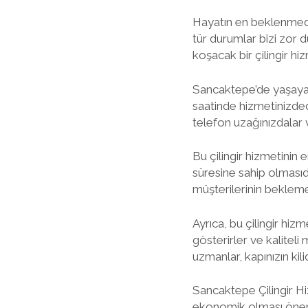
Hayatın en beklenmedik 
tür durumlar bizi zor d
koşacak bir çilingir h
Sancaktepe’de yaşayanla
saatinde hizmetinizded
telefon uzağınızdalar 
Bu çilingir hizmetinin 
süresine sahip olmasıd
müşterilerinin bekleme
Ayrıca, bu çilingir hi
gösterirler ve kalitel
uzmanlar, kapınızın kil
Sancaktepe Çilingir Hi
ekonomik olması önemlid