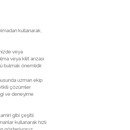
 olmadan kullanarak,
imizde veya
lma veya kilit arızası
mü bulmak önemlidir.
konusunda uzman ekip
etkili çözümler
ilgi ve deneyime
miri gibi çeşitli
anlar kullanarak hızlı
en gösteriyoruz.