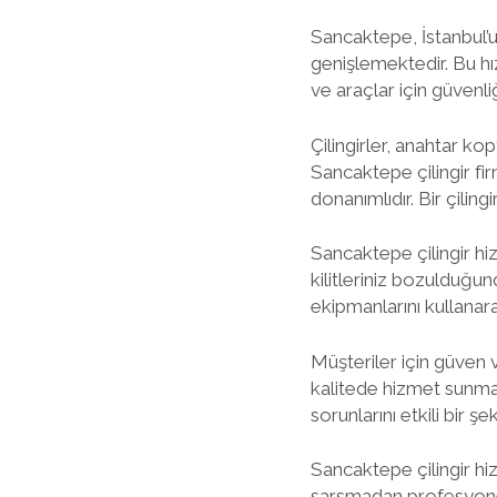
Sancaktepe, İstanbul’u
genişlemektedir. Bu hız
ve araçlar için güvenl
Çilingirler, anahtar kop
Sancaktepe çilingir fir
donanımlıdır. Bir çilin
Sancaktepe çilingir hiz
kilitleriniz bozulduğu
ekipmanlarını kullanar
Müşteriler için güven 
kalitede hizmet sunmay
sorunlarını etkili bir
Sancaktepe çilingir hizm
sarsmadan profesyonel ç