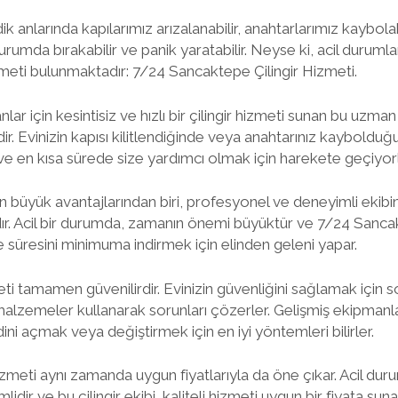
anlarında kapılarımız arızalanabilir, anahtarlarımız kaybolabili
urumda bırakabilir ve panik yaratabilir. Neyse ki, acil duruml
izmeti bulunmaktadır: 7/24 Sancaktepe Çilingir Hizmeti.
r için kesintisiz ve hızlı bir çilingir hizmeti sunan bu uzma
ir. Evinizin kapısı kilitlendiğinde veya anahtarınız kayboldu
ve en kısa sürede size yardımcı olmak için harekete geçiyorl
en büyük avantajlarından biri, profesyonel ve deneyimli ekibin y
ır. Acil bir durumda, zamanın önemi büyüktür ve 7/24 Sancak
 süresini minimuma indirmek için elinden geleni yapar.
zmeti tamamen güvenilirdir. Evinizin güvenliğini sağlamak için
i malzemeler kullanarak sorunları çözerler. Gelişmiş ekipmanl
idini açmak veya değiştirmek için en iyi yöntemleri bilirler.
zmeti aynı zamanda uygun fiyatlarıyla da öne çıkar. Acil dur
ir ve bu çilingir ekibi, kaliteli hizmeti uygun bir fiyata suna