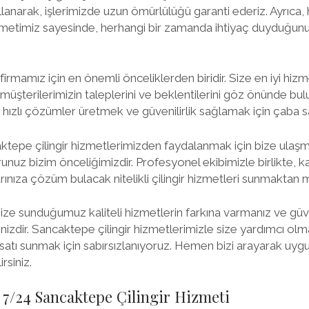
lanarak, işlerimizde uzun ömürlülüğü garanti ederiz. Ayrıca, h
hizmetimiz sayesinde, herhangi bir zamanda ihtiyaç duyduğun
irmamız için en önemli önceliklerden biridir. Size en iyi hizm
 müşterilerimizin taleplerini ve beklentilerini göz önünde bu
, hızlı çözümler üretmek ve güvenilirlik sağlamak için çaba s
ktepe çilingir hizmetlerimizden faydalanmak için bize ulaşman
nuz bizim önceliğimizdir. Profesyonel ekibimizle birlikte, kap
ınıza çözüm bulacak nitelikli çilingir hizmetleri sunmaktan m
ize sunduğumuz kaliteli hizmetlerin farkına varmanız ve güven
enizdir. Sancaktepe çilingir hizmetlerimizle size yardımcı ol
satı sunmak için sabırsızlanıyoruz. Hemen bizi arayarak uygun 
irsiniz.
7/24 Sancaktepe Çilingir Hizmeti