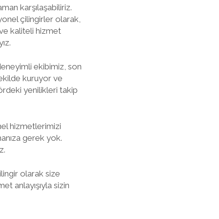
an karşılaşabiliriz.
nel çilingirler olarak,
ve kaliteli hizmet
yız.
deneyimli ekibimiz, son
şekilde kuruyor ve
deki yenilikleri takip
l hizmetlerimizi
manıza gerek yok.
z.
lingir olarak size
et anlayışıyla sizin