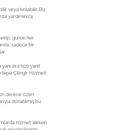
r veya kırılabilir. Bu
arda yardımınıza
n ekip, günün her
ğunda, sadece bir
ar.
anı sıra hızlı yanıt
tepe Çilingir Hizmeti,
 son derece özen
arıyla donatılmış bu
umlarda hizmet alırken
rak müşterilerinin