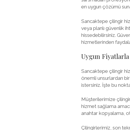
en uygun çözümü suna
Sancaktepe çilingir hiz
veya planlı güvenlik i
hissedebilirsiniz. Güv
hizmetlerinden faydalan
Uygun Fiyatlarla
Sancaktepe çilingir hi
önemli unsurlardan biri
istersiniz. İşte bu nok
Müşterilerimize çilingi
hizmet sağlama amacınd
anahtar kopyalama, oto
Çilingirlerimiz, son te