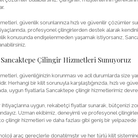
r.
metleri, güvenlik sorunlarınıza hızlı ve güvenilir çözümler su
htiyaçlarında, profesyonel çilingirlerden destek alarak kendi
enlik konusunda endişelenmeden yaşamak istiyorsanız, Sanca
abilirsiniz.
 Sancaktepe Çilingir Hizmetleri Sunuyoruz
zmetleri, güvenliğinizin korunması ve acil durumlarda size ya
dir. Herhangi bir kilit sorunuyla karşılaştığınızda, hızlı ve gü
tada, uygun fiyatlarla Sancaktepe çilingir hizmetlerimiz devre
r ihtiyaçlarına uygun, rekabetçi fiyatlar sunarak, bütçenizi zo
ayız. Uzman ekibimiz, deneyimli ve profesyonel çilingirlerd
 çilingir hizmetleri ve daha fazlası gibi geniş bir yelpazed
knoloji araç gereçlerle donatılmıştır ve her türlü kilit sistemi