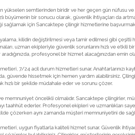
n yükselen semtlerinden biridir ve her geçen gün nüfusu ve 
lı büyümenin bir sonucu olarak, güvenlik ihtiyaçları da artmakt
iği sağlamak için Sancaktepe çilingir hizmetlerine başvurmak
yalama, kilidin değiştirilmesi veya tamir edilmesi gibi çeşitli 
maları, uzman ekipleriyle güvenlik sorunlarını hızlı ve etkili b
gir aradığınızda, profesyonel bir hizmet alacağınızdan emin olab
metleri, 7/24 acil durum hizmetleri sunar. Anahtarlarınızı ka
nda, güvende hissetmek için hemen yardım alabilirsiniz. Çilin
ak hızlı bir şekilde müdahale eder ve sorunu çözer.
ve memnuniyet öncelikli olmalıdır. Sancaktepe çilingirler, mü
ı taahhüt ederler. Profesyonel ekipleri ve uzmanlıkları saye
 şekilde çözerken aynı zamanda müşteri memnuniyetini de sağla
etleri, uygun fiyatlarla kaliteli hizmet sunar. Güvenlik ihtiyaç
özümler bulabilirsiniz. Çilingirler, müşterilerinin gereksinim