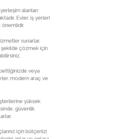
yerleşim alanları
adır. Evler, iş yerleri
 önemlidir.
hizmetler sunarlar.
ir şekilde çözmek için
ilirsiniz.
ybettiğinizde veya
girler, modern araç ve
şterilerine yüksek
sinde, güvenlik
rlar.
larınız için bütçenizi
lerini anlar ve onlara