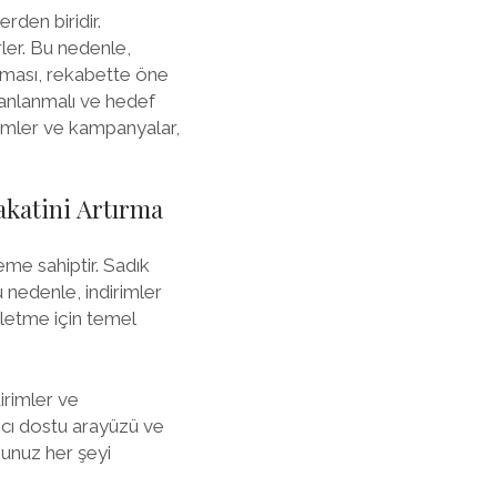
rden biridir.
rler. Bu nedenle,
unması, rekabette öne
lanlanmalı ve hedef
irimler ve kampanyalar,
akatini Artırma
me sahiptir. Sadık
 nedenle, indirimler
şletme için temel
irimler ve
ıcı dostu arayüzü ve
ğunuz her şeyi