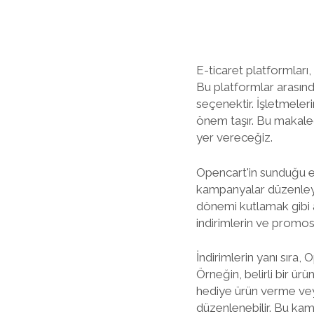
E-ticaret platformları,
Bu platformlar arasınd
seçenektir. İşletmeler
önem taşır. Bu makaled
yer vereceğiz.
Opencart'in sunduğu es
kampanyalar düzenleyebi
dönemi kutlamak gibi a
indirimlerin ve promosy
İndirimlerin yanı sıra
Örneğin, belirli bir ür
hediye ürün verme veya 
düzenlenebilir. Bu kamp