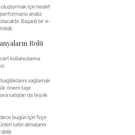
i oluşturmak için hedef
e performansı analiz
lacaktır. Başarılı bir e-
lidir.
panyaların Rolü
art kullanıcılarına
ız.
 bağlılıklarını sağlamak
yük önem taşır.
sıra satışları da teşvik
“Sadece bugün için %50
ünleri satın almalarını
bilir.