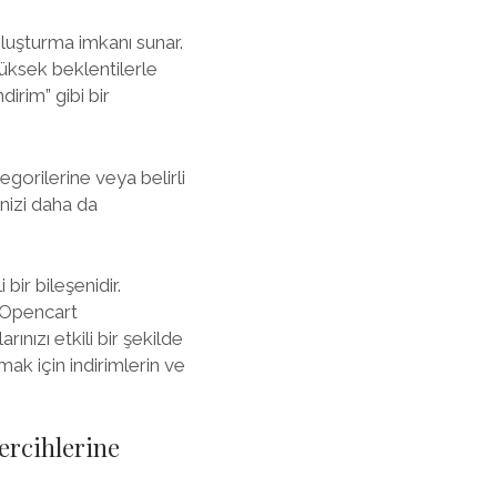
luşturma imkanı sunar.
 yüksek beklentilerle
irim” gibi bir
tegorilerine veya belirli
inizi daha da
bir bileşenidir.
r. Opencart
ızı etkili bir şekilde
amak için indirimlerin ve
ercihlerine