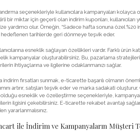
andırma seçenekleriyle kullanıcılara kampanyaları kolayca o
lirli bir miktar için geçerli olan indirim kuponları, kullanıcıları
ze yardımcı olur. Örneğin, “Sadece hafta sonuna özel %20 ind
 hedeflenen tarihlerde geri dönmeye teşvik eder.
anıcılarına esneklik sağlayan özellikleri vardır. Farklı ürün ka
lik kampanyalar oluşturabilirsiniz. Bu, pazarlama stratejiler
ilerin ihtiyaçlarına ve ilgilerine odaklanmanızı sağlar.
 indirim fırsatları sunmak, e-ticarette başarılı olmanın önemli 
lımını artırır, satışları teşvik eder ve marka sadakati oluşturu
duğu esneklik ve özelleştirme seçenekleriyle, kampanyaların
lerin ilgisini çekebilirsiniz. E-ticarette rekabet avantajı sağl
n yararlanmalısınız.
cart ile İndirim ve Kampanyaların Müşteri T