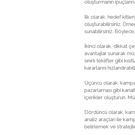
oluşturmanın ipuçları
İlk olarak, hedef kitl
oluşturabilirsiniz. Örne
sunabilirsiniz. Böylece,
İkinci olarak, dikkat ç
avantajlar sunarak müşte
sınırlı teklifler gibi kı
kararlarını hızlandırabili
Üçüncü olarak, kampany
pazarlaması gibi kanall
içerikler oluşturun. M
Dördüncü olarak, kampa
analiz araçları ile kam
belirlemek ve strateji