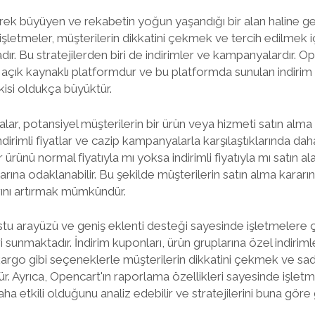
rek büyüyen ve rekabetin yoğun yaşandığı bir alan haline gel
işletmeler, müşterilerin dikkatini çekmek ve tercih edilmek i
adır. Bu stratejilerden biri de indirimler ve kampanyalardır. O
bir açık kaynaklı platformdur ve bu platformda sunulan indiri
kisi oldukça büyüktür.
ar, potansiyel müşterilerin bir ürün veya hizmeti satın alma ka
dirimli fiyatlar ve cazip kampanyalarla karşılaştıklarında daha 
r ürünü normal fiyatıyla mı yoksa indirimli fiyatıyla mı satın a
jlarına odaklanabilir. Bu şekilde müşterilerin satın alma kararı
larını artırmak mümkündür.
stu arayüzü ve geniş eklenti desteği sayesinde işletmelere çe
unmaktadır. İndirim kuponları, ürün gruplarına özel indirimle
kargo gibi seçeneklerle müşterilerin dikkatini çekmek ve sadı
Ayrıca, Opencart'ın raporlama özellikleri sayesinde işletme
 etkili olduğunu analiz edebilir ve stratejilerini buna göre 