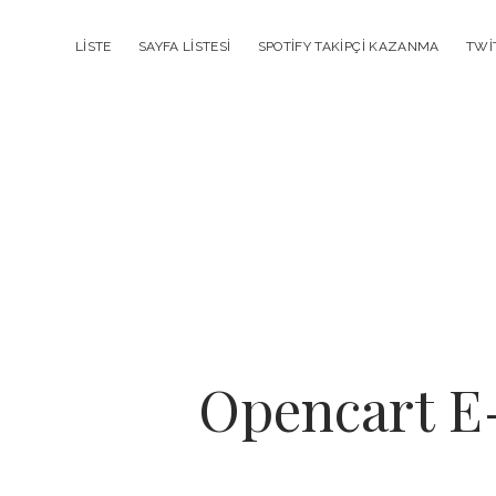
LISTE
SAYFA LISTESI
SPOTIFY TAKIPÇI KAZANMA
TWI
Opencart E