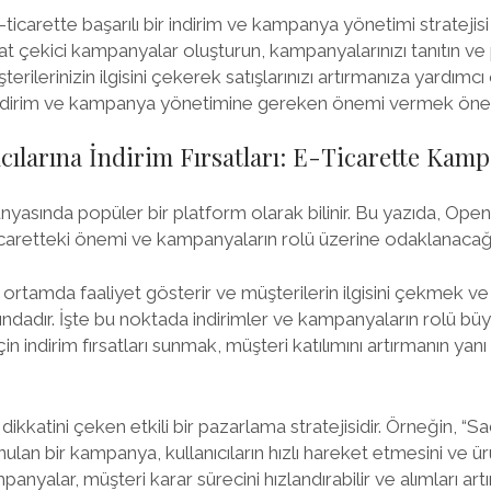
ticarette başarılı bir indirim ve kampanya yönetimi stratejis
dikkat çekici kampanyalar oluşturun, kampanyalarınızı tanıtın v
terilerinizin ilgisini çekerek satışlarınızı artırmanıza yardımcı o
 indirim ve kampanya yönetimine gereken önemi vermek önem
cılarına İndirim Fırsatları: E-Ticarette Kam
yasında popüler bir platform olarak bilinir. Bu yazıda, Openc
e-ticaretteki önemi ve kampanyaların rolü üzerine odaklanacağ
 ortamda faaliyet gösterir ve müşterilerin ilgisini çekmek ve
sındadır. İşte bu noktada indirimler ve kampanyaların rolü bü
çin indirim fırsatları sunmak, müşteri katılımını artırmanın yanı 
n dikkatini çeken etkili bir pazarlama stratejisidir. Örneğin, 
unulan bir kampanya, kullanıcıların hızlı hareket etmesini ve ür
anyalar, müşteri karar sürecini hızlandırabilir ve alımları artıra