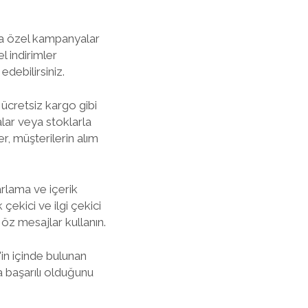
ara özel kampanyalar
l indirimler
edebilirsiniz.
, ücretsiz kargo gibi
alar veya stoklarla
ler, müşterilerin alım
arlama ve içerik
çekici ve ilgi çekici
öz mesajlar kullanın.
in içinde bulunan
a başarılı olduğunu