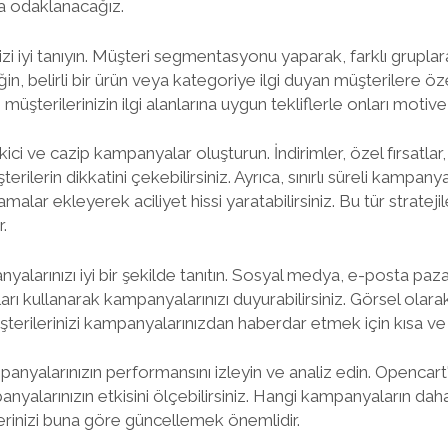
na odaklanacağız.
enizi iyi tanıyın. Müşteri segmentasyonu yaparak, farklı grupl
ğin, belirli bir ürün veya kategoriye ilgi duyan müşterilere öze
 müşterilerinizin ilgi alanlarına uygun tekliflerle onları motive 
ekici ve cazip kampanyalar oluşturun. İndirimler, özel fırsatlar
rilerin dikkatini çekebilirsiniz. Ayrıca, sınırlı süreli kampany
sıtlamalar ekleyerek aciliyet hissi yaratabilirsiniz. Bu tür strateji
r.
alarınızı iyi bir şekilde tanıtın. Sosyal medya, e-posta paz
arı kullanarak kampanyalarınızı duyurabilirsiniz. Görsel olarak 
üşterilerinizi kampanyalarınızdan haberdar etmek için kısa ve 
nyalarınızın performansını izleyin ve analiz edin. Opencart'
panyalarınızın etkisini ölçebilirsiniz. Hangi kampanyaların dah
lerinizi buna göre güncellemek önemlidir.