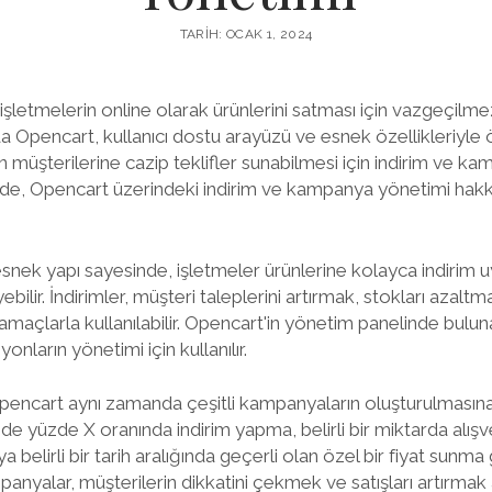
TARIH: OCAK 1, 2024
 işletmelerin online olarak ürünlerini satması için vazgeçilmez
a Opencart, kullanıcı dostu arayüzü ve esnek özellikleriyle 
in müşterilerine cazip teklifler sunabilmesi için indirim ve 
e, Opencart üzerindeki indirim ve kampanya yönetimi hakkınd
nek yapı sayesinde, işletmeler ürünlerine kolayca indirim uyg
lir. İndirimler, müşteri taleplerini artırmak, stokları azaltma
maçlarla kullanılabilir. Opencart'in yönetim panelinde bulun
onların yönetimi için kullanılır.
, Opencart aynı zamanda çeşitli kampanyaların oluşturulmasına
ünde yüzde X oranında indirim yapma, belirli bir miktarda alış
belirli bir tarih aralığında geçerli olan özel bir fiyat sunm
anyalar, müşterilerin dikkatini çekmek ve satışları artırmak a