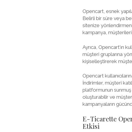
Opencart, esnek yapıl
Belirli bir süre veya be
sitenize yönlendirmeni
kampanya, müşterileri
Ayrıca, Opencart'ın kull
müşteri gruplarına yöne
kişiselleştirerek müşter
Opencart kullanıcılarına
İndirimler, müşteri katı
platformunun sunmuş ol
oluşturabilir ve müşteri
kampanyaların gücünde
E-Ticarette Open
Etkisi