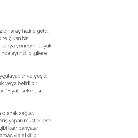
 bir araç haline geldi.
öne çıkan bir
kampanya yönetimi büyük
a ayrıntılı bilgilere
ulayabilir ve çeşitli
k veya belirli bir
an “Fiyat” sekmesi,
 olanak sağlar.
veriş yapan müşterilere
a gibi kampanyalar
macıyla etkili bir