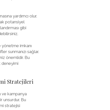
masına yardımcı olur.
ak potansiyel
ılandırması gibi
bilirsiniz.
de yönetme imkanı
ifler sunmanızı sağlar.
iz önemlidir. Bu
et deneyimi
i Stratejileri
irim ve kampanya
bir unsurdur. Bu
i stratejisi