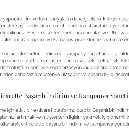
yapısı, indirim ve kampanyaların daha geniş bir kitleye ulaş
rikler sayesinde, arama motorlarında üst sıralarda yer alar
çekebilirsiniz. Başlık etiketleri, meta açıklamaları ve URL yap
bulundurarak, indirim ve kampanya içeriklerinizi optimize ede
tformu, işletmelere indirim ve kampanyaları etkin bir şekil
ip olan bu platform, müşterilerin ilgisini çekecek çeşitli tekl
rınızı oluştururken, SEO optimizasyonunu göz ardı etmemen
nden daha fazla müşteriye ulaşabilir ve başarılı bir e-ticar
icarette Başarılı İndirim ve Kampanya Yönetim
e için etkili bir e-ticaret platformu olabilir. Başarılı bir ind
ışlarınızı artırmak ve müşterilerin ilgisini çekmek için önemli 
lanarak e-ticarette başarılı bir indirim ve kampanya yönetim