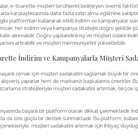
ar, e-ticarette müşteri tercihlerini belirleyen önemli faktörle
larla karşılaştıklarında daha fazla satın alma eğilimine sahipti
gibi platformları kullanarak etkili indirim ve kampanyalar s
. Ancak, her indirim veya kampanya stratejisi doğru şekilde p
ikkate alınmalıdır. Doğru yapılandırılmış ve müşteri odaklı ind
şarısını artırabilir ve müşteri memnuniyetini yükseltebilir.
rette İndirim ve Kampanyalarla Müşteri Sad
aşarılı olmak için müşteri sadakatini sağlamak büyük bir öne
 alışveriş yaparlar hem de markanızı başkalarına önerirler. Bu
zarlama stratejileriyle müşteri sadakatini artırmak, birçok i
nyasında başarılı bir platform olarak dikkat çekmektedir. İnd
 da size güçlü bir destek sunmaktadır. Bu platform, kullan
enekleriyle, müşteri sadakatini artırmak için ihtiyaç duydu