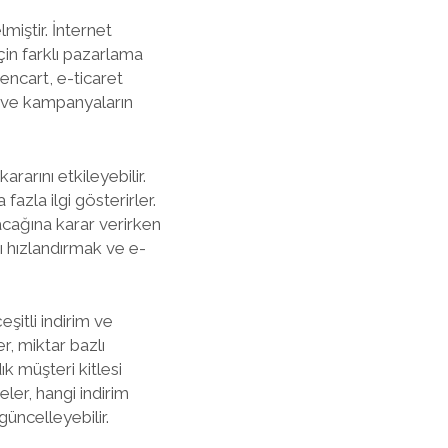
miştir. İnternet
çin farklı pazarlama
pencart, e-ticaret
m ve kampanyaların
rarını etkileyebilir.
fazla ilgi gösterirler.
lacağına karar verirken
nı hızlandırmak ve e-
şitli indirim ve
r, miktar bazlı
k müşteri kitlesi
ler, hangi indirim
güncelleyebilir.