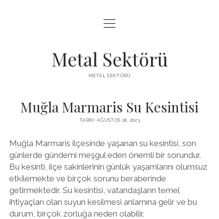
menüyü
LISTE
aç
SAYFA LISTESI
Metal Sektörü
SPOTIFY TAKIPÇI KAZANMA
METAL SEKTÖRÜ
TWITTER YORUM HILESI ÜCRETSIZ
Muğla Marmaris Su Kesintisi
TARIH: AĞUSTOS 18, 2023
Muğla Marmaris ilçesinde yaşanan su kesintisi, son
günlerde gündemi meşgul eden önemli bir sorundur.
Bu kesinti, ilçe sakinlerinin günlük yaşamlarını olumsuz
etkilemekte ve birçok sorunu beraberinde
getirmektedir. Su kesintisi, vatandaşların temel
ihtiyaçları olan suyun kesilmesi anlamına gelir ve bu
durum, birçok zorluğa neden olabilir.