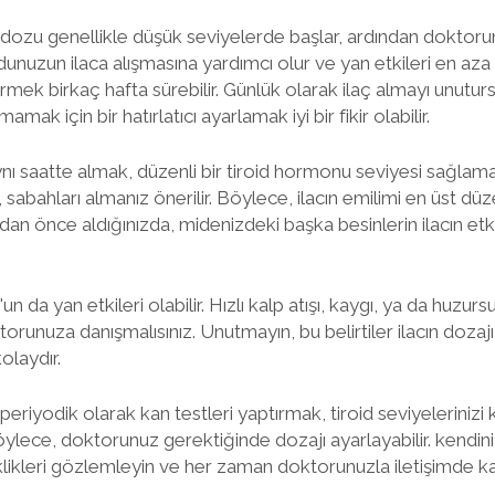
dozu genellikle düşük seviyelerde başlar, ardından doktorun
udunuzun ilaca alışmasına yardımcı olur ve yan etkileri en aza ind
örmek birkaç hafta sürebilir. Günlük olarak ilaç almayı unutu
ak için bir hatırlatıcı ayarlamak iyi bir fikir olabilir.
nı saatte almak, düzenli bir tiroid hormonu seviyesi sağlama
bahları almanız önerilir. Böylece, ilacın emilimi en üst düzey
an önce aldığınızda, midenizdeki başka besinlerin ilacın etki
n da yan etkileri olabilir. Hızlı kalp atışı, kaygı, ya da huzursu
runuza danışmalısınız. Unutmayın, bu belirtiler ilacın dozajı ile
olaydır.
periyodik olarak kan testleri yaptırmak, tiroid seviyeleriniz
öylece, doktorunuz gerektiğinde dozajı ayarlayabilir. kendini
ikleri gözlemleyin ve her zaman doktorunuzla iletişimde ka