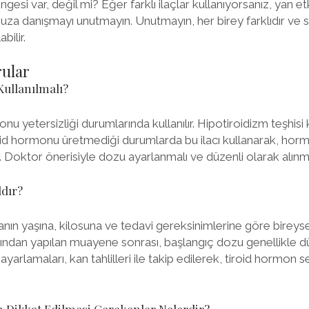
engesi var, değil mi? Eğer farklı ilaçlar kullanıyorsanız, yan e
za danışmayı unutmayın. Unutmayın, her birey farklıdır ve sizi
bilir.
rular
ullanılmalı?
nu yetersizliği durumlarında kullanılır. Hipotiroidizm teşhisi
iroid hormonu üretmediği durumlarda bu ilacı kullanarak, horm
Doktor önerisiyle dozu ayarlanmalı ve düzenli olarak alınmal
ldır?
nın yaşına, kilosuna ve tedavi gereksinimlerine göre bireysel 
ından yapılan muayene sonrası, başlangıç dozu genellikle d
 ayarlamaları, kan tahlilleri ile takip edilerek, tiroid hormon 