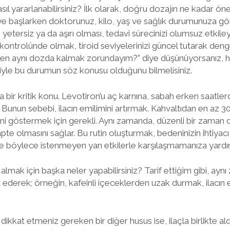
nasıl yararlanabilirsiniz? İlk olarak, doğru dozajın ne kadar
iye başlarken doktorunuz, kilo, yaş ve sağlık durumunuza gö
 yetersiz ya da aşırı olması, tedavi sürecinizi olumsuz etkiley
kontrolünde olmak, tiroid seviyelerinizi güncel tutarak deng
Neden aynı dozda kalmak zorundayım?” diye düşünüyorsanız, 
yle bu durumun söz konusu olduğunu bilmelisiniz.
 bir kritik konu. Levotiron’u aç karnına, sabah erken saatler
. Bunun sebebi, ilacın emilimini artırmak. Kahvaltıdan en az 
sini göstermek için gerekli. Aynı zamanda, düzenli bir zaman 
te olmasını sağlar. Bu rutin oluşturmak, bedeninizin ihtiya
 böylece istenmeyen yan etkilerle karşılaşmamanıza yardım
 almak için başka neler yapabilirsiniz? Tarif ettiğim gibi, ay
at ederek; örneğin, kafeinli içeceklerden uzak durmak, ilacın e
ikkat etmeniz gereken bir diğer husus ise, ilaçla birlikte ald