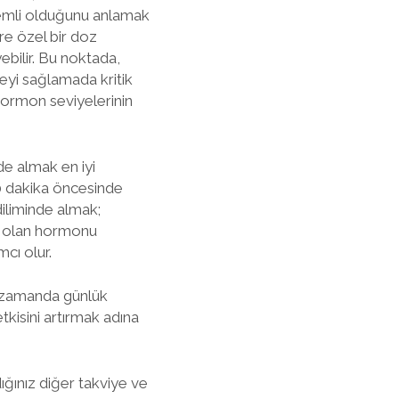
 önemli olduğunu anlamak
re özel bir doz
ebilir. Bu noktada,
eyi sağlamada kritik
hormon seviyelerinin
de almak en iyi
30 dakika öncesinde
diliminde almak;
cı olan hormonu
cı olur.
nı zamanda günlük
tkisini artırmak adına
ığınız diğer takviye ve