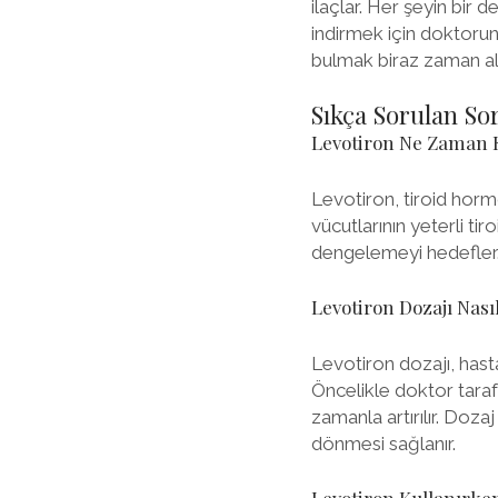
ilaçlar. Her şeyin bir d
indirmek için doktorunu
bulmak biraz zaman ala
Sıkça Sorulan So
Levotiron Ne Zaman K
Levotiron, tiroid hormo
vücutlarının yeterli t
dengelemeyi hedefler. 
Levotiron Dozajı Nası
Levotiron dozajı, hasta
Öncelikle doktor taraf
zamanla artırılır. Dozaj
dönmesi sağlanır.