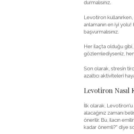
durmalısınız.
Levotiron kullanırken, t
anlamanın en iyi yolu
başvurmalısınız.
Her ilaçta olduğu gibi, L
gözlemlediyseniz, heme
Son olarak, stresin ti
azaltıcı aktiviteleri ha
Levotiron Nasıl 
İlk olarak, Levotiron'
alacağınız zamanı belir
önerilir. Bu, ilacın emi
kadar önemli?” diye sor