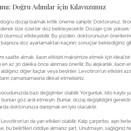
ımı: Doğru Adımlar için Kılavuzunuz
 doğru dozajı bulmak kritik öneme sahiptir. Doktorunuz, tir
 ederek size özel bir doz belirleyecektir. Dozajın çok yükse
izi olumsuz etkileyebilir. Bu yüzden, doktorunuzun öneriler
başınıza doz ayarlamaktan kaçının; sonuçlar beklediğiniz gib
ı saatte almak, ilacın etkisini maksimize etmek için ideal bir
en az 30 dakika önce alınması önerilir. Bu alışkanlık, ilacın emil
dığınız diğer ilaçlar veya besinler, Levotiron'un etkisini azalt
çların zamanlamasına dikkat etmelisiniz.
ücudunuzda bazı değişimler olabilir. Yorgunluk, kilo kaybı ya 
bunları göz ardı etmeyin. Bunlar, dozaj değişikliğini gerektir
larda doktorunuza danışmak en iyisi olacaktır.
Levotiron'un da yan etkileri olabilir. Kalp çarpıntısı, aşırı te
, bu belirtileri ciddiye almanız şart. Unutmayın, sağlığınız h