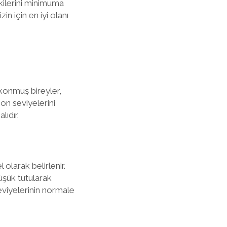
tkilerini minimuma
n için en iyi olanı
 konmuş bireyler,
on seviyelerini
ıdır.
olarak belirlenir.
üşük tutularak
seviyelerinin normale