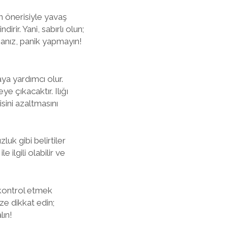
 önerisiyle yavaş
irir. Yani, sabırlı olun;
rsanız, panik yapmayın!
ya yardımcı olur.
e çıkacaktır. Ilığı
sini azaltmasını
zluk gibi belirtiler
 ilgili olabilir ve
i kontrol etmek
ze dikkat edin;
lın!