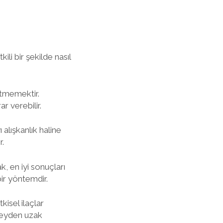
ili bir şekilde nasıl
etmemektir.
ar verebilir.
 alışkanlık haline
r.
k, en iyi sonuçları
ir yöntemdir.
kisel ilaçlar
 şeyden uzak