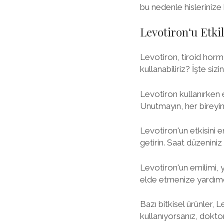
bu nedenle hislerinize 
Levotiron‘u Etkil
Levotiron, tiroid hormon
kullanabiliriz? İşte sizin
Levotiron kullanırken 
Unutmayın, her bireyin i
Levotiron'un etkisini e
getirin. Saat düzeniniz
Levotiron'un emilimi, y
elde etmenize yardımcı
Bazı bitkisel ürünler, L
kullanıyorsanız, dokto