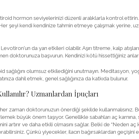
iroid hormon seviyelerinizi düzenli aralıklarla kontrol ettirin. Bu
! Her şeyi kendi kendinize tahmin etmeye çalışmak yerine, 
evotiron'un da yan etkileri olabilir. Aşırı titreme, kalp atışların
n doktorunuza başvurun. Kendinizi kötü hissettiğiniz anları
roid sağlığını olumsuz etkilediğini unutmayın. Meditasyon, yo
yatınıza dahil etmek, genel sağlığınıza da katkıda bulunur.
Kullanılır? Uzmanlardan İpuçları
u her zaman doktorunuzun önerdiği şekilde kullanmalısınız. Bu
lemek büyük önem taşıyor. Genellikle sabahları aç karnına, su
limini artırır ve daha etkili olmasını sağlar. Belki de “Neden a
abilirsiniz. Çünkü yiyecekler, ilacın bağırsaklardan geçişini et