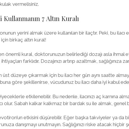
kulak vermelisiniz.
i Kullanmanın 7 Altın Kuralı
unun yerini almak üzere kullanılan bir ilaçtır. Peki, bu ilacı etk
 için birkaç altın kural!
en önemli kural, doktorunuzun belirlediği dozajı asla ihmal 
htiyaçları farklıdır. Dozajınızı artırıp azaltmak, sağlığınıza zar
n üst düzeye çıkarmak için bu ilacı her gün aynı saatte almayı
 buna göre şekillenirse, vücudunuz bu ilacı daha iyi kabul ede
iyeceklerle etkilenebilir. Bu nedenle, ilacınızı aç karnına alma
 olur. Sabah kalkar kalkmaz bir bardak su ile almak, genel b
evotiron’un etkisini düşürebilir. Eğer başka takviyeler ya da bit
runuza danışmayı unutmayın. Sağlığınızı riske atacak hiçbir