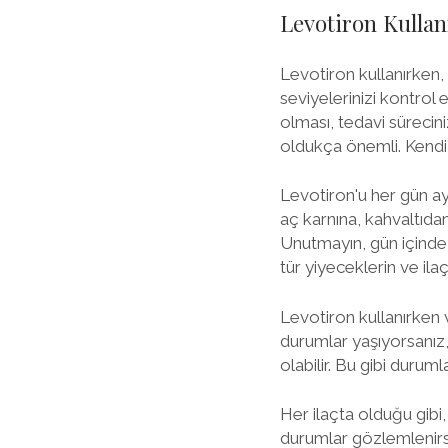
Levotiron Kullan
Levotiron kullanırken,
seviyelerinizi kontrol
olması, tedavi sürecin
oldukça önemli. Kendi 
Levotiron'u her gün ayn
aç karnına, kahvaltıdan 
Unutmayın, gün içinde al
tür yiyeceklerin ve ila
Levotiron kullanırken v
durumlar yaşıyorsanız, 
olabilir. Bu gibi durum
Her ilaçta olduğu gibi, 
durumlar gözlemlenirse