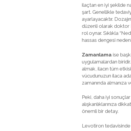
ilaçtan en iyi şekilde 
şart. Genellikle tedav
ayarlayacaktır. Dozajın
düzenli olarak doktor 
rol oynar. Sıklıkla “
hassas dengesi nedeni
Zamanlama
ise başka
uygulamalardan biridir
almak, ilacın tüm etki
vücudunuzun ilaca adap
zamanında almanıza ve
Peki, daha iyi sonuçlar
alışkanlıklarınıza dikk
önemli bir detay.
Levotiron tedavisinde d