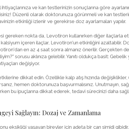
 ihtiyaçlarınıza ve kan testlerinizin sonuçlarına göre ayarlanı
siniz! Düzenli olarak doktorunuza görünmeli ve kan testlerini
inizin etkinliği izlenir ve gerekirse doz ayarlamaları yapılır.
si gereken nokta da, Levotiron kullanırken diğer ilaçlarla etk
alsiyum içeren ilaçlar, Levotiron'un etkinliğini azaltabilir. Do
evotiron'dan en az 4 saat sonra almanız önerilir. Gerçekten d
im?” sorusu aklınıza gelebilir. Yanıtı oldukça basit: Gebelik 
tiyaçları değişiyor.
etkilerine dikkat edin. Özellikle kalp atış hızında değişiklikle
aşarsanız, hemen doktorunuza başvurmalısınız. Unutmayın, sa
ırken bu ipuçlarına dikkat ederek, tedavi sürecinizi daha sağlık
ngeyi Sağlayın: Dozaj ve Zamanlama
nu eksikliği yaşayan bireyler için adeta bir can simidi gibidir