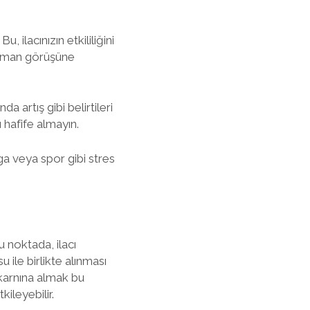
, ilacınızın etkililiğini
uzman görüşüne
da artış gibi belirtileri
 hafife almayın.
ga veya spor gibi stres
 noktada, ilacı
 ile birlikte alınması
ç karnına almak bu
kileyebilir.