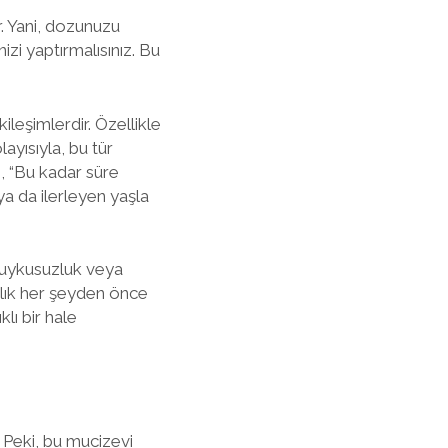
r. Yani, dozunuzu
zi yaptırmalısınız. Bu
ileşimlerdir. Özellikle
layısıyla, bu tür
e, “Bu kadar süre
ya da ilerleyen yaşla
r, uykusuzluk veya
ğlık her şeyden önce
lı bir hale
. Peki, bu mucizevi