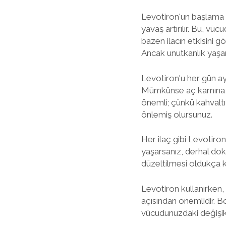
Levotiron'un başlama 
yavaş artırılır. Bu, vüc
bazen ilacın etkisini g
Ancak unutkanlık yaşamam
Levotiron'u her gün ay
Mümkünse aç karnına, sa
önemli; çünkü kahvaltıd
önlemiş olursunuz.
Her ilaç gibi Levotiron'u
yaşarsanız, derhal dokto
düzeltilmesi oldukça k
Levotiron kullanırken, 
açısından önemlidir. B
vücudunuzdaki değişikl