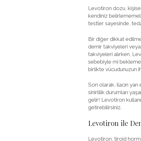
Levotiron dozu, kişisel
kendiniz belirlememeli
testler sayesinde, tedav
Bir diğer dikkat edilme
demir takviyeleri veya k
takviyeleri alırken, L
sebebiyle mi beklemeliy
birlikte vücudunuzun ih
Son olarak, ilacın yan 
sinirlilik durumları y
gelir! Levotiron kullan
getirebilirsiniz.
Levotiron ile De
Levotiron, tiroid hormo