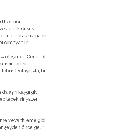
oid hormon
k veya çok düşük
ine tam olarak uymanız
i olmayabilir.
 yaklaşımdır. Genellikle
imini artırır.
abilir. Dolayısıyla, bu
da aşırı kaygı gibi
ebilecek sinyaller
rleme veya titreme gibi
er şeyden önce gelir,