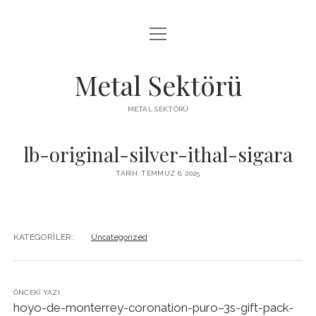
menüyü
LISTE
aç
SAYFA LISTESI
Metal Sektörü
SPOTIFY TAKIPÇI KAZANMA
METAL SEKTÖRÜ
TWITTER YORUM HILESI ÜCRETSIZ
lb-original-silver-ithal-sigara
TARIH: TEMMUZ 6, 2025
KATEGORILER:
Uncategorized
ÖNCEKI YAZI
hoyo-de-monterrey-coronation-puro–3s-gift-pack-