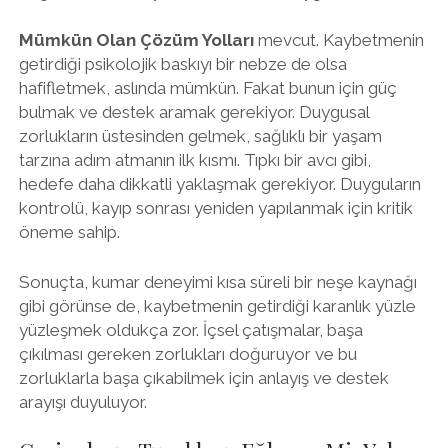
Mümkün Olan Çözüm Yolları
mevcut. Kaybetmenin
getirdiği psikolojik baskıyı bir nebze de olsa
hafifletmek, aslında mümkün. Fakat bunun için güç
bulmak ve destek aramak gerekiyor. Duygusal
zorlukların üstesinden gelmek, sağlıklı bir yaşam
tarzına adım atmanın ilk kısmı. Tıpkı bir avcı gibi,
hedefe daha dikkatli yaklaşmak gerekiyor. Duyguların
kontrolü, kayıp sonrası yeniden yapılanmak için kritik
öneme sahip.
Sonuçta, kumar deneyimi kısa süreli bir neşe kaynağı
gibi görünse de, kaybetmenin getirdiği karanlık yüzle
yüzleşmek oldukça zor. İçsel çatışmalar, başa
çıkılması gereken zorlukları doğuruyor ve bu
zorluklarla başa çıkabilmek için anlayış ve destek
arayışı duyuluyor.