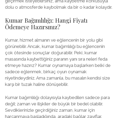
geçirmek isteyebilirsiniz, ama kaybetme korkusuyla
dolu o atmosferde kaybolmak da bir o kadar kolaydır.
Kumar Bağımlılığı: Hangi Fiyatı
Ödemeye Hazırsınız?
Kumar, hizmet almanın ve eğlencenin bir yolu gibi
görünebilir. Ancak, kumar bağımlılığı bu eğlencenin
çok ötesinde sonuçlar doğurabilir. Peki, kumar
masasında kaybettiğiniz paranın yanı sıra neleri feda
etmeye hazırız? Kumar oynamaya başlarken belki de
sadece eğlenmek, birkaç oyun oynamak
niyetindeydiniz. Ama zamanla, bu masalın kendisi size
karşı bir tuzak haline dönüşebilir.
Kumar bağımlılığı dolayısıyla kaybedilen sadece para
değil; zaman ve ilişkiler de büyük bir bedel olabilir.
Sevdiklerinizle geçirdiğiniz zaman, kumar için
harcanmaya başladığında, aradaki bağlar zayıflar.