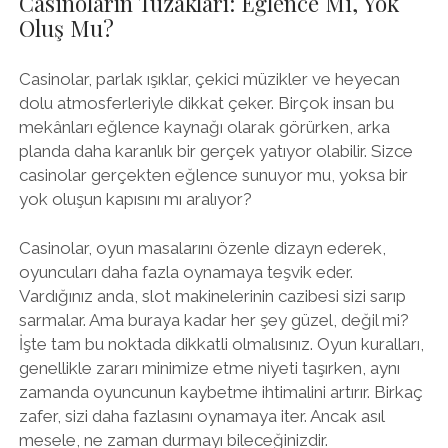
Casinoların Tuzakları: Eğlence Mi, Yok
Oluş Mu?
Casinolar, parlak ışıklar, çekici müzikler ve heyecan
dolu atmosferleriyle dikkat çeker. Birçok insan bu
mekânları eğlence kaynağı olarak görürken, arka
planda daha karanlık bir gerçek yatıyor olabilir. Sizce
casinolar gerçekten eğlence sunuyor mu, yoksa bir
yok oluşun kapısını mı aralıyor?
Casinolar, oyun masalarını özenle dizayn ederek,
oyuncuları daha fazla oynamaya teşvik eder.
Vardığınız anda, slot makinelerinin cazibesi sizi sarıp
sarmalar. Ama buraya kadar her şey güzel, değil mi?
İşte tam bu noktada dikkatli olmalısınız. Oyun kuralları,
genellikle zararı minimize etme niyeti taşırken, aynı
zamanda oyuncunun kaybetme ihtimalini artırır. Birkaç
zafer, sizi daha fazlasını oynamaya iter. Ancak asıl
mesele, ne zaman durmayı bileceğinizdir.