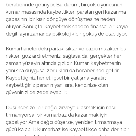
beraberinde getiriyor. Bu durum, birçok oyuncunun
kumar masasında kaybettikleri paraları geri kazanma
çabasının, bir kısır döngüye dönüşmesine neden
oluyor. Sonuçta, kaybetmek sadece finansal bir kayıp
değil, aynı zamanda psikolojik bir çöküş de olabiliyor.
Kumarhanelerdeki parlak ışıklar ve cazip müzikler, bu
riskleri göz ardı etmenizi sağlasa da, gerçekler her
zaman yüzeyin altında gizlidir. Kumar, kaybetmenin
yanı sıra duygusal zorlukları da beraberinde getirir.
Kaybettiğiniz her el, içsel bir çatışma yaratır;
kaybettiğiniz paranın yanı sıra, kendinize olan
güveninizi de zedeleyebilir.
Düşünsenize, bir dağcı zirveye ulaşmak için nasıl
tırmanıyorsa, bir kumarbaz da kazanmak için
çabalıyor. Ama dağcı düşerse, yeniden tırmanmaya
gücü kalabilir. Kumarbaz ise kaybettikçe daha derin bir