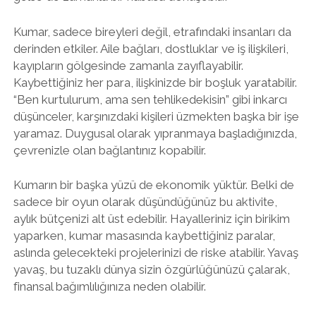
Kumar, sadece bireyleri değil, etrafındaki insanları da
derinden etkiler. Aile bağları, dostluklar ve iş ilişkileri,
kayıpların gölgesinde zamanla zayıflayabilir.
Kaybettiğiniz her para, ilişkinizde bir boşluk yaratabilir.
“Ben kurtulurum, ama sen tehlikedekisin” gibi inkarcı
düşünceler, karşınızdaki kişileri üzmekten başka bir işe
yaramaz. Duygusal olarak yıpranmaya başladığınızda,
çevrenizle olan bağlantınız kopabilir.
Kumarın bir başka yüzü de ekonomik yüktür. Belki de
sadece bir oyun olarak düşündüğünüz bu aktivite,
aylık bütçenizi alt üst edebilir. Hayalleriniz için birikim
yaparken, kumar masasında kaybettiğiniz paralar,
aslında gelecekteki projelerinizi de riske atabilir. Yavaş
yavaş, bu tuzaklı dünya sizin özgürlüğünüzü çalarak,
finansal bağımlılığınıza neden olabilir.