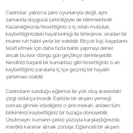
Casinolar, yalnızca şans oyunlarıyla değil, aynı
zamanda duygusal çekiciliğiyle de bilinmektedir.
Kazandığınızda hissettiğiniz o iç ısıtan mutluluk,
kaybettiğinizdeki hayal kırıklığı ile birleşince, sıradan bir
insanın ruh halini yerle bir edebilir. Birçok kişi, kayıplarını
telafi etmek için daha fazla bahis yapmayı dener,
ancak bu kısır döngü gün geçtikçe derinleşebilir.
Kendinizi başarılı bir kumarbaz gibi hissettiğiniz o an,
kaybettiğiniz paralarla iç içe geçmiş bir hayalin
yansıması olabilir.
Casinoların sunduğu eğlence ile yok oluş arasındaki
çizgi oldukça incedir. Eşinizle bir akşam yemeği
sonrası girmek istediğiniz o şirin mekan, aniden tüm
birikiminizi kaybettiğiniz bir tuzağa dönüşebilir.
Unutmayın, kumarın çekici yüzüyla karşılaştığınızda,
mantıklı kararlar almak zorlaşır. Eğlenceli bir akşam