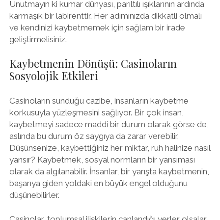
Unutmayın ki kumar dünyası, parıltılı ışıklarının ardında
karmaşık bir labirenttir. Her adımınızda dikkatli olmalı
ve kendinizi kaybetmemek için sağlam bir irade
geliştirmelisiniz.
Kaybetmenin Dönüşü: Casinoların
Sosyolojik Etkileri
Casinoların sunduğu cazibe, insanların kaybetme
korkusuyla yüzleşmesini sağlıyor. Bir çok insan,
kaybetmeyi sadece maddi bir durum olarak görse de,
aslında bu durum öz saygıya da zarar verebilir.
Düşünsenize, kaybettiğiniz her miktar, ruh halinize nasıl
yansır? Kaybetmek, sosyal normların bir yansıması
olarak da algılanabilir. İnsanlar, bir yarışta kaybetmenin,
başarıya giden yoldaki en büyük engel olduğunu
düşünebilirler.
Casinolar, toplumsal ilişkilerin canlandığı yerler olsalar