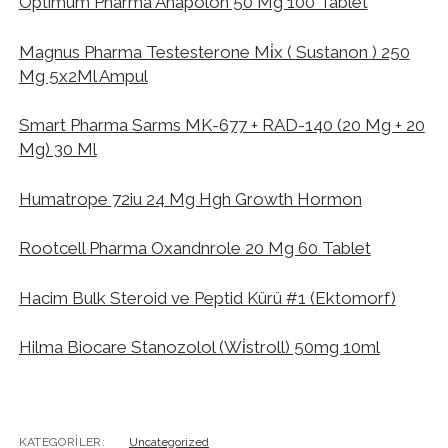
Optimum Pharma Anapolon 50 Mg 100 Tablet
Magnus Pharma Testesterone Mi̇x ( Sustanon ) 250
Mg 5x2Ml Ampul
Smart Pharma Sarms MK-677 + RAD-140 (20 Mg + 20
Mg) 30 Ml
Humatrope 72iu 24 Mg Hgh Growth Hormon
Rootcell Pharma Oxandnrole 20 Mg 60 Tablet
Hacim Bulk Steroid ve Peptid Kürü #1 (Ektomorf)
Hilma Biocare Stanozolol (Wi̇stroll) 50mg 10ml
KATEGORILER:
Uncategorized