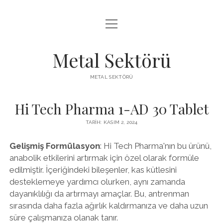
menüyü
LISTE
aç
SAYFA LISTESI
Metal Sektörü
SPOTIFY TAKIPÇI KAZANMA
METAL SEKTÖRÜ
TWITTER YORUM HILESI ÜCRETSIZ
Hi Tech Pharma 1-AD 30 Tablet
TARIH: KASIM 2, 2024
Gelişmiş Formülasyon
: Hi Tech Pharma'nın bu ürünü,
anabolik etkilerini artırmak için özel olarak formüle
edilmiştir. İçeriğindeki bileşenler, kas kütlesini
desteklemeye yardımcı olurken, aynı zamanda
dayanıklılığı da artırmayı amaçlar. Bu, antrenman
sırasında daha fazla ağırlık kaldırmanıza ve daha uzun
süre çalışmanıza olanak tanır.