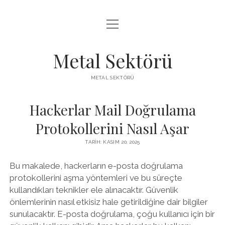
menüyü
LISTE
aç
SAYFA LISTESI
Metal Sektörü
SPOTIFY TAKIPÇI KAZANMA
METAL SEKTÖRÜ
TWITTER YORUM HILESI ÜCRETSIZ
Hackerlar Mail Doğrulama
Protokollerini Nasıl Aşar
TARIH: KASIM 20, 2025
Bu makalede, hackerların e-posta doğrulama
protokollerini aşma yöntemleri ve bu süreçte
kullandıkları teknikler ele alınacaktır. Güvenlik
önlemlerinin nasıl etkisiz hale getirildiğine dair bilgiler
sunulacaktır. E-posta doğrulama, çoğu kullanıcı için bir