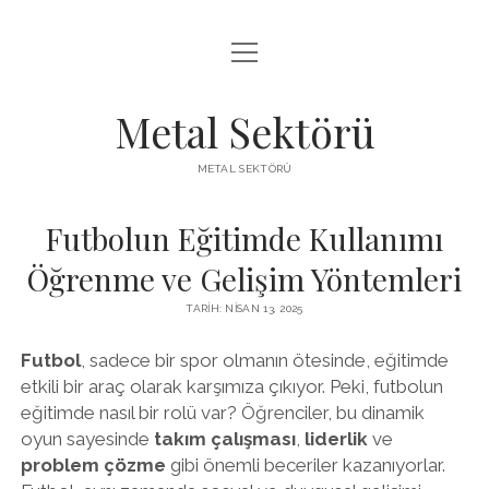
menüyü
LISTE
aç
SAYFA LISTESI
Metal Sektörü
SPOTIFY TAKIPÇI KAZANMA
METAL SEKTÖRÜ
TWITTER YORUM HILESI ÜCRETSIZ
Futbolun Eğitimde Kullanımı
Öğrenme ve Gelişim Yöntemleri
TARIH: NISAN 13, 2025
Futbol
, sadece bir spor olmanın ötesinde, eğitimde
etkili bir araç olarak karşımıza çıkıyor. Peki, futbolun
eğitimde nasıl bir rolü var? Öğrenciler, bu dinamik
oyun sayesinde
takım çalışması
,
liderlik
ve
problem çözme
gibi önemli beceriler kazanıyorlar.