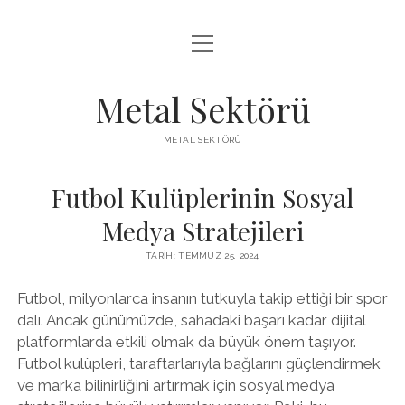
menüyü
LISTE
aç
SAYFA LISTESI
Metal Sektörü
SPOTIFY TAKIPÇI KAZANMA
METAL SEKTÖRÜ
TWITTER YORUM HILESI ÜCRETSIZ
Futbol Kulüplerinin Sosyal
Medya Stratejileri
TARIH: TEMMUZ 25, 2024
Futbol, milyonlarca insanın tutkuyla takip ettiği bir spor
dalı. Ancak günümüzde, sahadaki başarı kadar dijital
platformlarda etkili olmak da büyük önem taşıyor.
Futbol kulüpleri, taraftarlarıyla bağlarını güçlendirmek
ve marka bilinirliğini artırmak için sosyal medya