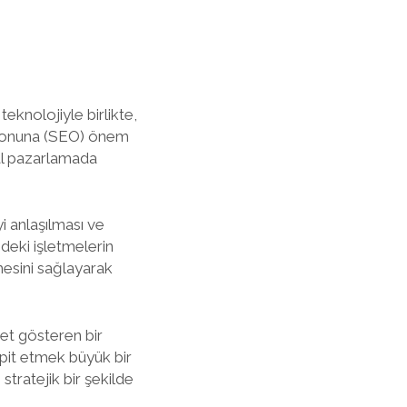
eknolojiyle birlikte,
asyonuna (SEO) önem
al pazarlamada
i anlaşılması ve
'deki işletmelerin
mesini sağlayarak
yet gösteren bir
espit etmek büyük bir
stratejik bir şekilde