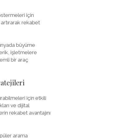
stermeleri için
i artırarak rekabet
 dünyada büyüme
erik, işletmelere
emli bir araç
tejileri
abilmeleri için etkili
arı ve dijital
erin rekabet avantajını
popüler arama