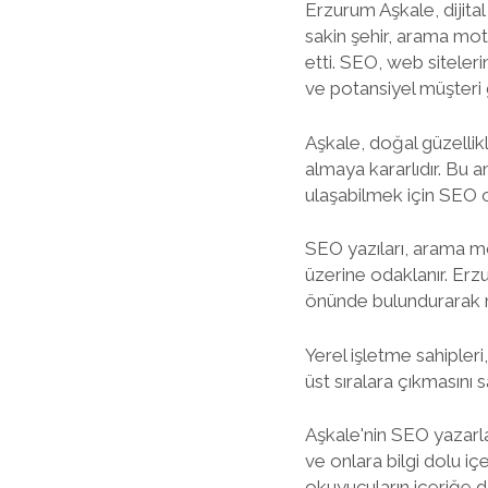
Erzurum Aşkale, dijit
sakin şehir, arama mot
etti. SEO, web siteler
ve potansiyel müşteri 
Aşkale, doğal güzellikle
almaya kararlıdır. Bu a
ulaşabilmek için SEO 
SEO yazıları, arama mo
üzerine odaklanır. Erz
önünde bulundurarak 
Yerel işletme sahipler
üst sıralara çıkmasını s
Aşkale'nin SEO yazarla
ve onlara bilgi dolu iç
okuyucuların içeriğe d