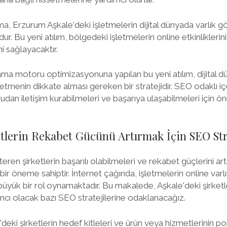
a, Erzurum Aşkale'deki işletmelerin dijital dünyada varlık gö
r. Bu yeni atılım, bölgedeki işletmelerin online etkinliklerin
i sağlayacaktır.
ma motoru optimizasyonuna yapılan bu yeni atılım, dijital
letmenin dikkate alması gereken bir stratejidir. SEO odaklı iç
udan iletişim kurabilmeleri ve başarıya ulaşabilmeleri için ön
etlerin Rekabet Gücünü Artırmak İçin SEO Stra
ren şirketlerin başarılı olabilmeleri ve rekabet güçlerini artır
ir öneme sahiptir. İnternet çağında, işletmelerin online varlıkl
 büyük bir rol oynamaktadır. Bu makalede, Aşkale'deki şirketl
cı olacak bazı SEO stratejilerine odaklanacağız.
'deki şirketlerin hedef kitleleri ve ürün veya hizmetlerinin 