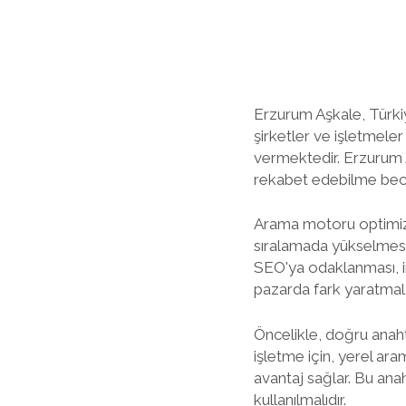
Erzurum Aşkale, Türkiye
şirketler ve işletmele
vermektedir. Erzurum 
rekabet edebilme beceri
Arama motoru optimizas
sıralamada yükselmesi i
SEO'ya odaklanması, in
pazarda fark yaratmalar
Öncelikle, doğru anaht
işletme için, yerel ara
avantaj sağlar. Bu anah
kullanılmalıdır.