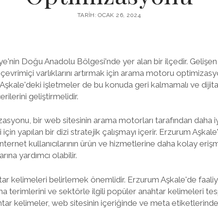
TARIH: OCAK 26, 2024
'nin Doğu Anadolu Bölgesi'nde yer alan bir ilçedir. Gelişen t
r çevrimiçi varlıklarını artırmak için arama motoru optimiz
Aşkale'deki işletmeler de bu konuda geri kalmamalı ve dijit
lerini geliştirmelidir.
yonu, bir web sitesinin arama motorları tarafından daha iy
çin yapılan bir dizi stratejik çalışmayı içerir. Erzurum Aşkale
ternet kullanıcılarının ürün ve hizmetlerine daha kolay eriş
ına yardımcı olabilir.
ar kelimeleri belirlemek önemlidir. Erzurum Aşkale'de faali
ma terimlerini ve sektörle ilgili popüler anahtar kelimeleri t
tar kelimeler, web sitesinin içeriğinde ve meta etiketlerinde 