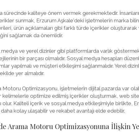
ma sürecinde kaliteye önem vermek gerekmektedir. İnsanların
ikler sunmak, Erzurum Aşkale'deki işletmelerin marka bilinirliğ
leri, ürün açıklamaları gibi farklı türde içerikler oluşturarak
iğini sağlamak da önemlidir.
l medya ve yerel dizinler gibi platformlarda varlık gösterm
jilerinin bir parçası olmalıdır. Sosyal medya hesapları düzenl
lar yapılmalı ve müşteri etkileşimi sağlanmalıdır. Yerel dizinl
ekilde yer almalıdır.
otoru Optimizasyonu, işletmelerin dijital pazarda var olabi
 kelimelerle optimize edilmiş içerikler oluşturmak, web site
lur. Kaliteli içerik ve sosyal medya etkileşimiyle birlikte, 
daha kolay ulaşabilir ve rekabet avantajı elde edebilir.
de Arama Motoru Optimizasyonuna İlişkin Yen