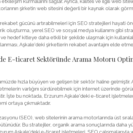
kileşim kurmalarını sağlar. Ayrıca, kaliteli ve ilgili web sitel
rlarının şirketin web sitesini değerli bir kaynak olarak görm
 rekabet gücünü artırabilmeleri için SEO stratejileri hayati ö
rik oluşturma, yerel SEO ve sosyal medya kullanımı gibi strate
e hedef kitleye daha etkili bir şekilde ulaşmak için kullanılabil
anması, Aşkale'deki şirketlerin rekabet avantajını elde etmel
de E-ticaret Sektöründe Arama Motoru Opt
müzde hızla büyüyen ve gelişen bir sektör haline gelmiştir. 
tmelerin varlığını sürdürebilmek için internet üzerinde görünü
tir. İşte bu noktada, Erzurum Aşkale'deki e-ticaret işletmel
mi ortaya çıkmaktadır.
syonu (SEO), web sitelerinin arama motorlarında üst sırala
 bütünüdür. Bu stratejiler, organik arama sonuçlarında daha y
Erzurum Aşkale'deki e-ticaret işletmeleri, SEO çalışmalarıyla 