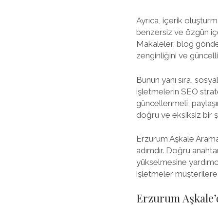
Ayrıca, içerik oluştur
benzersiz ve özgün içer
Makaleler, blog gönderi
zenginliğini ve güncell
Bunun yanı sıra, sosya
işletmelerin SEO strate
güncellenmeli, paylaşım
doğru ve eksiksiz bir ş
Erzurum Aşkale Arama M
adımdır. Doğru anahtar
yükselmesine yardımcı o
işletmeler müşterilere 
Erzurum Aşkale’