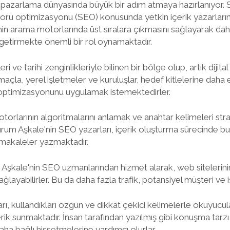
al pazarlama dünyasında büyük bir adım atmaya hazırlanıyor.
oru optimizasyonu (SEO) konusunda yetkin içerik yazarlarına 
inin arama motorlarında üst sıralara çıkmasını sağlayarak daha
getirmekte önemli bir rol oynamaktadır.
ri ve tarihi zenginlikleriyle bilinen bir bölge olup, artık dijit
maçla, yerel işletmeler ve kuruluşlar, hedef kitlelerine daha et
optimizasyonunu uygulamak istemektedirler.
torlarının algoritmalarını anlamak ve anahtar kelimeleri str
urum Aşkale'nin SEO yazarları, içerik oluşturma sürecinde bu
makaleler yazmaktadır.
i, Aşkale'nin SEO uzmanlarından hizmet alarak, web siteleri
ağlayabilirler. Bu da daha fazla trafik, potansiyel müşteri ve iş
rı, kullandıkları özgün ve dikkat çekici kelimelerle okuyucula
erik sunmaktadır. İnsan tarafından yazılmış gibi konuşma tarzı
aha bağlı hissetmelerine yardımcı olurlar.