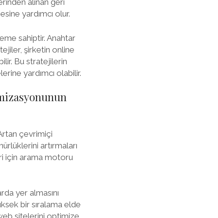
erinden alınan geri
esine yardımcı olur.
neme sahiptir. Anahtar
jiler, şirketin online
ir. Bu stratejilerin
erine yardımcı olabilir.
imizasyonunun
Artan çevrimiçi
rlüklerini artırmaları
eri için arama motoru
rda yer almasını
üksek bir sıralama elde
web sitelerini optimize