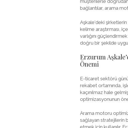
müşterilerle doğrudan et
bağlantılar, arama moto
Aşkale'deki şirketlerin
kelime araştırması, içe
varlığını güçlendirmek v
doğru bir şekilde uygul
Erzurum Aşkale’
Önemi
E-ticaret sektörü günü
rekabet ortamında, işle
kaçınılmaz hale gelmiş
optimizasyonunun öne
Arama motoru optimiza
sağlayan stratejilerin
etmek için kullanılır. 