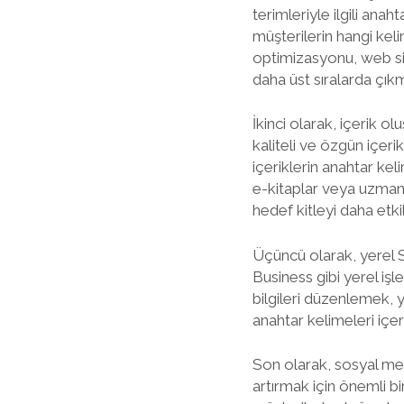
terimleriyle ilgili an
müşterilerin hangi kel
optimizasyonu, web sit
daha üst sıralarda çık
İkinci olarak, içerik ol
kaliteli ve özgün içeri
içeriklerin anahtar kel
e-kitaplar veya uzman g
hedef kitleyi daha etkil
Üçüncü olarak, yerel S
Business gibi yerel iş
bilgileri düzenlemek, y
anahtar kelimeleri içe
Son olarak, sosyal me
artırmak için önemli bi