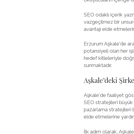
SEO odaklı içerik yazm
vazgeçilmez bir unsurdu
avantajı elde etmelerin
Erzurum Aşkale'de ara
potansiyeli olan her iş
hedef kitleleriyle doğr
sunmaktadır.
Aşkale’deki Şirk
Aşkale'de faaliyet göste
SEO stratejileri büyük b
pazarlama stratejileri
elde etmelerine yardım
İlk adım olarak, Aşkale