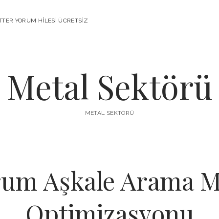
TTER YORUM HILESI ÜCRETSIZ
Metal Sektörü
METAL SEKTÖRÜ
rum Aşkale Arama M
Optimizasyonu