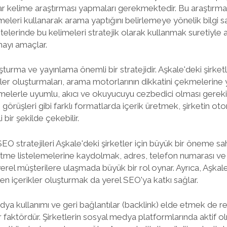
ahtar kelime araştırması yapmaları gerekmektedir. Bu araştırma
imeleri kullanarak arama yaptığını belirlemeye yönelik bilgi s
elerinde bu kelimeleri stratejik olarak kullanmak suretiyle
mayı amaçlar.
uşturma ve yayınlama önemli bir stratejidir. Aşkale'deki şirketl
kler oluşturmaları, arama motorlarının dikkatini çekmelerine 
imelerle uyumlu, akıcı ve okuyucuyu cezbedici olması gerekir. 
örüşleri gibi farklı formatlarda içerik üretmek, şirketin otorit
i bir şekilde çekebilir.
EO stratejileri Aşkale'deki şirketler için büyük bir öneme sa
letme listelemelerine kaydolmak, adres, telefon numarası ve 
erel müşterilere ulaşmada büyük bir rol oynar. Ayrıca, Aşkale'ni
ren içerikler oluşturmak da yerel SEO'ya katkı sağlar.
dya kullanımı ve geri bağlantılar (backlink) elde etmek de 
r faktördür. Şirketlerin sosyal medya platformlarında aktif ol