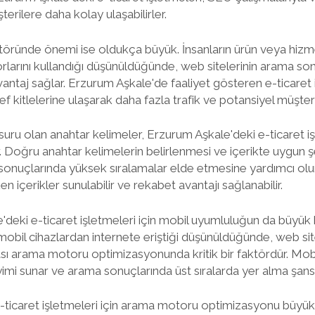
erilere daha kolay ulaşabilirler.
töründe önemi ise oldukça büyük. İnsanların ürün veya hizme
larını kullandığı düşünüldüğünde, web sitelerinin arama son
vantaj sağlar. Erzurum Aşkale'de faaliyet gösteren e-ticaret
 kitlelerine ulaşarak daha fazla trafik ve potansiyel müşteri 
uru olan anahtar kelimeler, Erzurum Aşkale'deki e-ticaret işl
ar. Doğru anahtar kelimelerin belirlenmesi ve içerikte uygun ş
sonuçlarında yüksek sıralamalar elde etmesine yardımcı olu
ken içerikler sunulabilir ve rekabet avantajı sağlanabilir.
'deki e-ticaret işletmeleri için mobil uyumluluğun da büyük b
mobil cihazlardan internete eriştiği düşünüldüğünde, web sit
sı arama motoru optimizasyonunda kritik bir faktördür. Mobi
yimi sunar ve arama sonuçlarında üst sıralarda yer alma şansını
-ticaret işletmeleri için arama motoru optimizasyonu büyük 