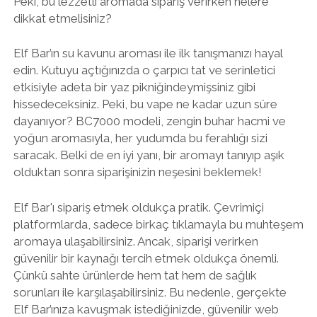
Peki, bu lezzetli aromada sipariş verirken nelere
dikkat etmelisiniz?
Elf Bar’ın su kavunu aroması ile ilk tanışmanızı hayal
edin. Kutuyu açtığınızda o çarpıcı tat ve serinletici
etkisiyle adeta bir yaz pikniğindeymişsiniz gibi
hissedeceksiniz. Peki, bu vape ne kadar uzun süre
dayanıyor? BC7000 modeli, zengin buhar hacmi ve
yoğun aromasıyla, her yudumda bu ferahlığı sizi
saracak. Belki de en iyi yanı, bir aromayı tanıyıp aşık
olduktan sonra siparişinizin neşesini beklemek!
Elf Bar'ı sipariş etmek oldukça pratik. Çevrimiçi
platformlarda, sadece birkaç tıklamayla bu muhteşem
aromaya ulaşabilirsiniz. Ancak, siparişi verirken
güvenilir bir kaynağı tercih etmek oldukça önemli.
Çünkü sahte ürünlerde hem tat hem de sağlık
sorunları ile karşılaşabilirsiniz. Bu nedenle, gerçekte
Elf Bar’ınıza kavuşmak istediğinizde, güvenilir web