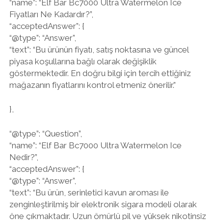
“name”: “Elf Bar Bc7000 Ultra Watermelon Ice
Fiyatları Ne Kadardır?”,
“acceptedAnswer”: {
“@type”: “Answer”,
“text”: “Bu ürünün fiyatı, satış noktasına ve güncel
piyasa koşullarına bağlı olarak değişiklik
göstermektedir. En doğru bilgi için tercih ettiğiniz
mağazanın fiyatlarını kontrol etmeniz önerilir.”
},
“@type”: “Question”,
“name”: “Elf Bar Bc7000 Ultra Watermelon Ice
Nedir?”,
“acceptedAnswer”: {
“@type”: “Answer”,
“text”: “Bu ürün, serinletici kavun aroması ile
zenginleştirilmiş bir elektronik sigara modeli olarak
öne çıkmaktadır. Uzun ömürlü pil ve yüksek nikotinsiz