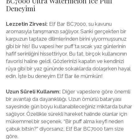
BC7000 Ultra Watermelon Ice Puff
Deneyimi
Lezzetin Zirvesi:
Elf Bar BC7000, su kavunu
aromasıyla tanışmanızı sağlıyor. Sanki gerçekten bir
karpuzun taptaze dilimlerinden birini yiyormuşsunuz
gibi bir his! Bu vapesi her puff'ta sıcak yaz günlerinin
hafif serinliğini hissettiriyor. Bu tat, birçok kullanıcının
favorisi haline geldi. Gözlerinizi kapatın ve kendinizi
rüya gibi bir yaz gününde sokaklarda dolaşırken hayal
edin. İşte bu deneyim Elf Bar ile mümkün!
Uzun Süreli Kullanım:
Diğer vapeslere göre önemli
bir avantajı da dayanıklılığı. Uzun ömürlü bataryası
sayesinde gün boyu kullanabileceğiniz miktarda buhar
sağlıyor. Özellikle sürekli hareket halinde olanlar için
mükemmel bir seçenek. “Bir puff alma keyfi neden
çabuk bitsin?” diyorsanız, Elf Bar BC7000 tam size
göre.