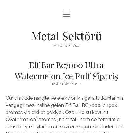
menüyü
LISTE
aç
SAYFA LISTESI
Metal Sektörü
SPOTIFY TAKIPÇI KAZANMA
METAL SEKTÖRÜ
TWITTER YORUM HILESI ÜCRETSIZ
Elf Bar Bc7000 Ultra
Watermelon Ice Puff Sipariş
TARIH: EKIM 26, 2024
Günümüzde nargile ve elektronik sigara tutkunlarının
vazgeçilmezi haline gelen Elf Bar BC7000, birçok
aromasıyla dikkat çekiyor. Özellikle su kavunu
(Watermelon) aroması, hem tatlı hem de ferahlatıcı
etkisi ile yaz aylarının en sevilen seçeneklerinden biri.