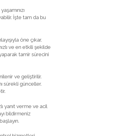
k yaşamınızı
bilir. İşte tam da bu
ayışıyla öne çıkar.
zlı ve en etkili şekilde
 yaparak tamir sürecini
nir ve geliştirilir.
ı sürekli günceller.
ir.
zlı yanıt verme ve acil
yı bildirmeniz
başlayın.
ntrol hizmetleri