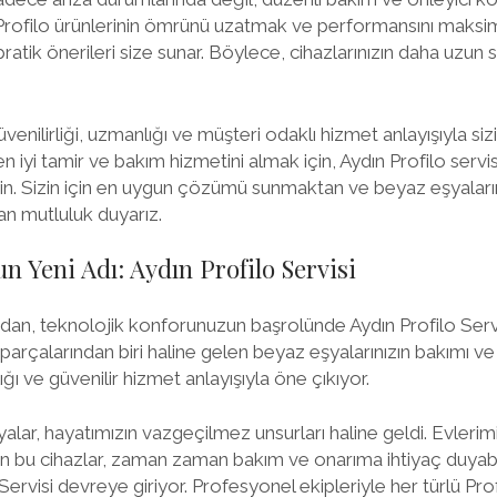
 Profilo ürünlerinin ömrünü uzatmak ve performansını maks
ratik önerileri size sunar. Böylece, cihazlarınızın daha uzun
üvenilirliği, uzmanlığı ve müşteri odaklı hizmet anlayışıyla siz
n iyi tamir ve bakım hizmetini almak için, Aydın Profilo servisi
 Sizin için en uygun çözümü sunmaktan ve beyaz eşyaların
an mutluluk duyarız.
n Yeni Adı: Aydın Profilo Servisi
dan, teknolojik konforunuzun başrolünde Aydın Profilo Servi
rçalarından biri haline gelen beyaz eşyalarınızın bakımı v
ığı ve güvenilir hizmet anlayışıyla öne çıkıyor.
ar, hayatımızın vazgeçilmez unsurları haline geldi. Evlerim
an bu cihazlar, zaman zaman bakım ve onarıma ihtiyaç duyabil
Servisi devreye giriyor. Profesyonel ekipleriyle her türlü P