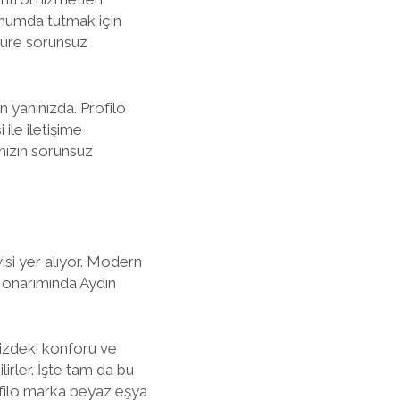
imumda tutmak için
 süre sorunsuz
in yanınızda. Profilo
 ile iletişime
ızın sorunsuz
si yer alıyor. Modern
e onarımında Aydın
izdeki konforu ve
irler. İşte tam da bu
rofilo marka beyaz eşya