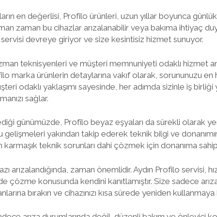
rın en değerlisi, Profilo ürünleri, uzun yıllar boyunca günlü
aman zaman bu cihazlar arızalanabilir veya bakıma ihtiyaç duya
servisi devreye giriyor ve size kesintisiz hizmet sunuyor.
 uzman teknisyenleri ve müşteri memnuniyeti odaklı hizmet anl
ilo marka ürünlerin detaylarına vakıf olarak, sorununuzu en hı
şteri odaklı yaklaşımı sayesinde, her adımda sizinle iş birliği
manızı sağlar.
ediği günümüzde, Profilo beyaz eşyaları da sürekli olarak yenile
bu gelişmeleri yakından takip ederek teknik bilgi ve donanımın
 karmaşık teknik sorunları dahi çözmek için donanıma sahipt
hazı arızalandığında, zaman önemlidir. Aydın Profilo servisi, hı
de çözme konusunda kendini kanıtlamıştır. Size sadece arıza
manlarına bırakın ve cihazınızı kısa sürede yeniden kullanmaya 
sadece arıza durumlarında değil, düzenli bakım ve önleyici ko