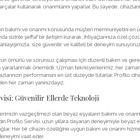
 parçalar kullanarak onarımlarını yaparlar. Bu sayede, cihazla
nızın bakımı ve onarımı konusunda müşteri memnuniyetini en 
a sizinle şeffaf bir iletişim kurarak, ihtiyaçlarınıza özel çö
nlayışımızla, size güvenilir ve kaliteli bir deneyim sunuyoruz
 uzun ömürlü ve sorunsuz çalışması için düzenli bakım ve ge
yararlanmak önemlidir. Uzman teknisyenlerimiz, her zaman hı
larınızın performansını en üst düzeyde tutarlar. Profilo cihaz
den her zaman yanınızdayız.
visi: Güvenilir Ellerde Teknoloji
erimizin vazgeçilmezi olan beyaz eşyaların bakımı ve onarımı
ın Profilo Servisi, uzun yıllara dayanan deneyimiyle beyaz eşy
ğlar. Her bir cihazın özelliğine uygun bakım ve onarım hizmet
deneyimi vaat eder.