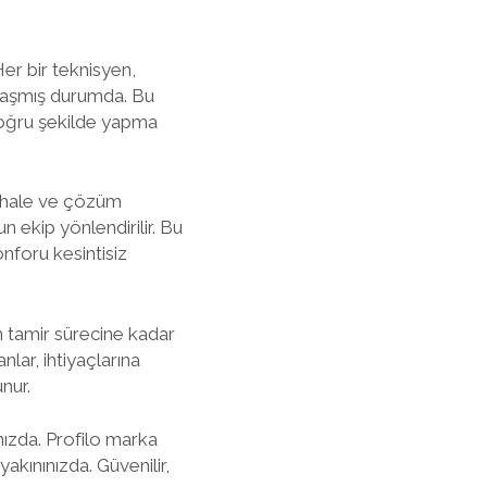
er bir teknisyen,
nlaşmış durumda. Bu
 doğru şekilde yapma
dahale ve çözüm
un ekip yönlendirilir. Bu
nforu kesintisiz
n tamir sürecine kadar
lar, ihtiyaçlarına
nur.
ınızda. Profilo marka
akınınızda. Güvenilir,