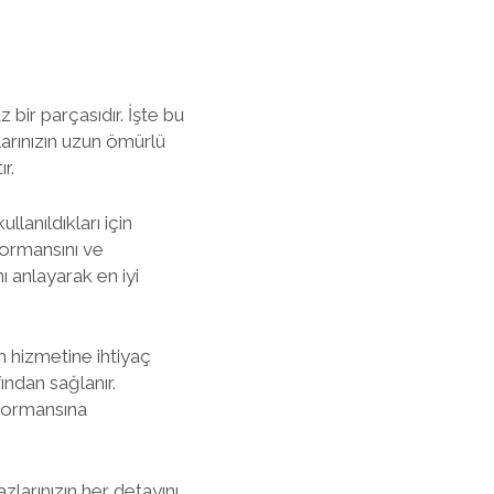
 bir parçasıdır. İşte bu
arınızın uzun ömürlü
r.
llanıldıkları için
formansını ve
nı anlayarak en iyi
m hizmetine ihtiyaç
ından sağlanır.
rformansına
zlarınızın her detayını