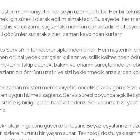
 müşteri memnuniyetini her şeyin üzerinde tutar. Her bir tekn
lmek için sürekli olarak eğitim almaktadır. Bu sayede, her 
 teşhis ve çözümü sağlamak mümkün olmaktadır. Profesyone
ili çözümler sunarak sizleri zaman kaybından kurtarır.
ilo Servisi'nin temel prensiplerinden biridir. Her müşterinin ci
 orijinal yedek parçalar kullanır ve işçilik kalitesinden öd
niliklerini takip ederek, bakım ve onarım süreçlerinde en et
hazlarınızın ömrünü uzatır ve sizi beklenmedik arızalardan ko
 her zaman müşteri memnuniyetini öncelik olarak görür. Siz
a en uygun hizmeti sağlarız. Servis süreci boyunca açık iletiş
izinle iş birliği içinde hareket ederiz. Sorularınıza hızlı yanıt v
ız.
teknolojinin gücünü güvenle birleştirir. Beyaz eşyalarınızın u
, sizlere huzurlu bir yaşam sunar. Teknoloji dostu yaklaşımı