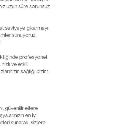
rınız uzun süre sorunsuz
üst seviyeye çıkarmayı
zümler sunuyoruz.
.
rektiğinde profesyonel
zlı ve etkili
larınızın sağlığı bizim
, güvenilir ellere
alarınızın en iyi
leri sunarak, sizlere