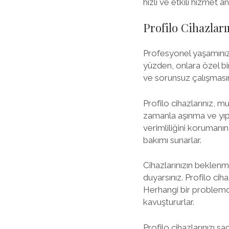
hızlı ve etkili hizmet 
Profilo Cihazlar
Profesyonel yaşamınızda
yüzden, onlara özel bi
ve sorunsuz çalışması
Profilo cihazlarınız, mu
zamanla aşınma ve yıpr
verimliliğini korumanın 
bakımı sunarlar.
Cihazlarınızın beklenme
duyarsınız. Profilo cih
Herhangi bir problemd
kavuştururlar.
Profilo cihazlarınızı s