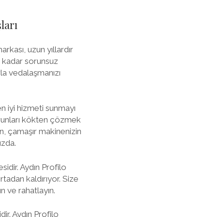
ları
arkası, uzun yıllardır
za kadar sorunsuz
rla vedalaşmanızı
n iyi hizmeti sunmayı
 sorunları kökten çözmek
n, çamaşır makinenizin
ızda.
sidir. Aydın Profilo
ortadan kaldırıyor. Size
 ve rahatlayın.
dir. Aydın Profilo