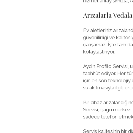
hizmet anlayışımızla, 
Arızalarla Vedal
Ev aletleriniz arızalan
güvenilirliği ve kalite
çalışamaz. İşte tam da
kolaylaştırıyor.
Aydın Profilo Servisi,
taahhüt ediyor. Her tür
için en son teknoloji
su akıtmasıyla ilgili pr
Bir cihaz arızalandığın
Servisi, çağrı merkezi a
sadece telefon etmek v
Servis kalitesinin bir 