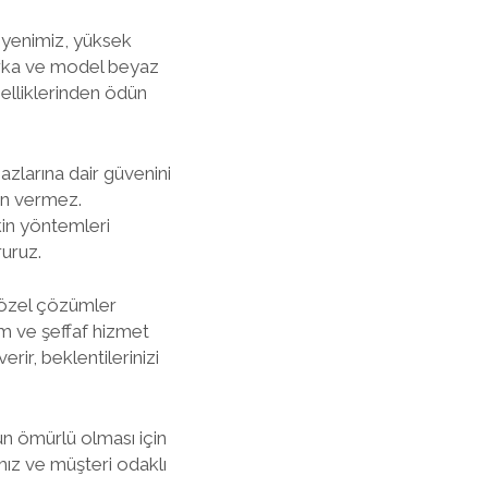
isyenimiz, yüksek
marka ve model beyaz
lliklerinden ödün
hazlarına dair güvenini
ün vermez.
kin yöntemleri
ruruz.
e özel çözümler
im ve şeffaf hizmet
erir, beklentilerinizi
zun ömürlü olması için
mız ve müşteri odaklı