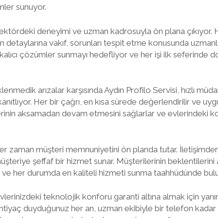
ümler sunuyor.
 sektördeki deneyimi ve uzman kadrosuyla ön plana çıkıyor. H
rın detaylarına vakıf, sorunları tespit etme konusunda uzma
kalıcı çözümler sunmayı hedefliyor ve her işi ilk seferinde
lenmedik arızalar karşısında Aydın Profilo Servisi, hızlı mü
kanıtlıyor. Her bir çağrı, en kısa sürede değerlendirilir ve uyg
erinin aksamadan devam etmesini sağlarlar ve evlerindeki ko
 her zaman müşteri memnuniyetini ön planda tutar. İletişimde
riye şeffaf bir hizmet sunar. Müşterilerinin beklentilerini an
 ve her durumda en kaliteli hizmeti sunma taahhüdünde bulu
evlerinizdeki teknolojik konforu garanti altına almak için yan
ihtiyaç duyduğunuz her an, uzman ekibiyle bir telefon kadar y