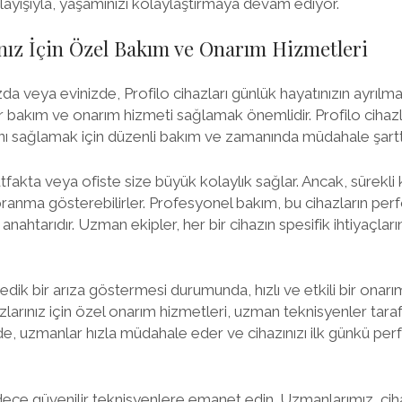
anlayışıyla, yaşamınızı kolaylaştırmaya devam ediyor.
ınız İçin Özel Bakım ve Onarım Hizmetleri
 veya evinizde, Profilo cihazları günlük hayatınızın ayrılmaz
r bakım ve onarım hizmeti sağlamak önemlidir. Profilo cihazl
nı sağlamak için düzenli bakım ve zamanında müdahale şarttı
tfakta veya ofiste size büyük kolaylık sağlar. Ancak, sürekli ku
anma gösterebilirler. Profesyonel bakım, bu cihazların per
anahtarıdır. Uzman ekipler, her bir cihazın spesifik ihtiyaçları
dik bir arıza göstermesi durumunda, hızlı ve etkili bir onarı
azlarınız için özel onarım hizmetleri, uzman teknisyenler taraf
e, uzmanlar hızla müdahale eder ve cihazınızı ilk günkü pe
adece güvenilir teknisyenlere emanet edin. Uzmanlarımız, ciha